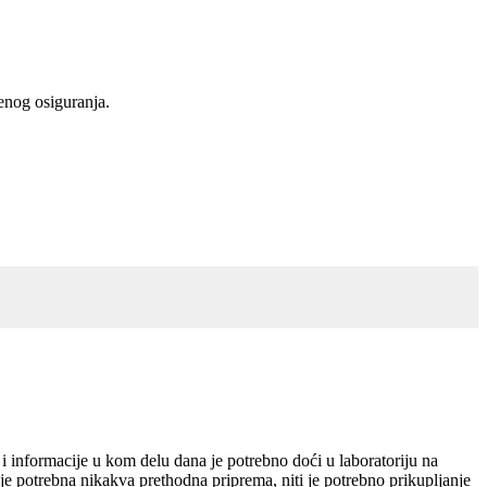
venog osiguranja.
i informacije u kom delu dana je potrebno doći u laboratoriju na
je potrebna nikakva prethodna priprema, niti je potrebno prikupljanje