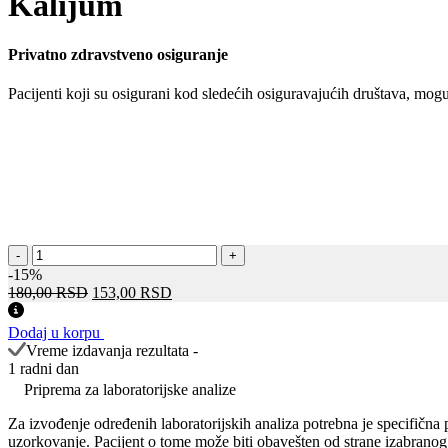
Kalijum
Privatno zdravstveno osiguranje
Pacijenti koji su osigurani kod sledećih osiguravajućih društava, mo
Kalijum
-
+
количина
-15%
Оригинална
Тренутна
180,00
RSD
153,00
RSD
цена
цена
је
је:
Dodaj u korpu
била:
153,00 RSD.
Vreme izdavanja rezultata -
180,00 RSD.
1 radni dan
Priprema za laboratorijske analize
Za izvođenje određenih laboratorijskih analiza potrebna je specifična
uzorkovanje. Pacijent o tome može biti obavešten od strane izabranog 