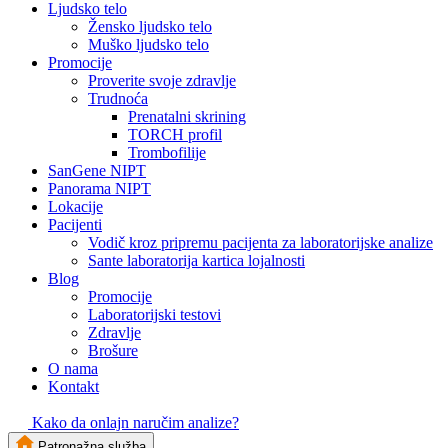
Ljudsko telo
Žensko ljudsko telo
Muško ljudsko telo
Promocije
Proverite svoje zdravlje
Trudnoća
Prenatalni skrining
TORCH profil
Trombofilije
SanGene NIPT
Panorama NIPT
Lokacije
Pacijenti
Vodič kroz pripremu pacijenta za laboratorijske analize
Sante laboratorija kartica lojalnosti
Blog
Promocije
Laboratorijski testovi
Zdravlje
Brošure
O nama
Kontakt
Kako da onlajn naručim analize?
Patronažna služba