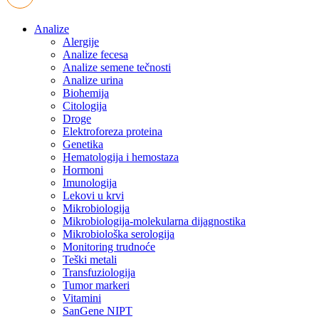
Analize
Alergije
Analize fecesa
Analize semene tečnosti
Analize urina
Biohemija
Citologija
Droge
Elektroforeza proteina
Genetika
Hematologija i hemostaza
Hormoni
Imunologija
Lekovi u krvi
Mikrobiologija
Mikrobiologija-molekularna dijagnostika
Mikrobiološka serologija
Monitoring trudnoće
Teški metali
Transfuziologija
Tumor markeri
Vitamini
SanGene NIPT