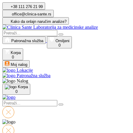
+38 111 276 21 99
office@clinica-sante.rs
Kako da onlajn naručim analize?
Patronažna služba
Omiljeni
0
Korpa
0
Moj nalog
Lokacije
Patronažna služba
Nalog
Korpa
0