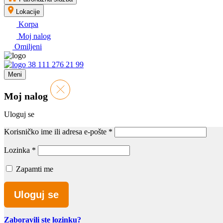
Lokacije
Korpa
Moj nalog
Omiljeni
38 111 276 21 99
Meni
Moj nalog
Uloguj se
Korisničko ime ili adresa e-pošte
*
Lozinka
*
Zapamti me
Uloguj se
Zaboravili ste lozinku?