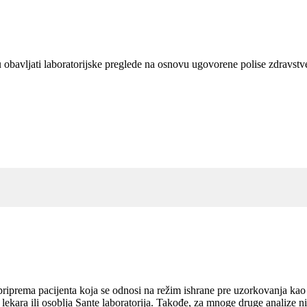
gu obavljati laboratorijske preglede na osnovu ugovorene polise zdravst
 priprema pacijenta koja se odnosi na režim ishrane pre uzorkovanja kao 
lekara ili osoblja Sante laboratorija. Takođe, za mnoge druge analize ni