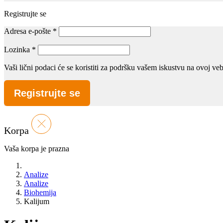
Registrujte se
Adresa e-pošte
*
Lozinka
*
Vaši lični podaci će se koristiti za podršku vašem iskustvu na ovoj v
Registrujte se
Korpa
Vaša korpa je prazna
Analize
Analize
Biohemija
Kalijum