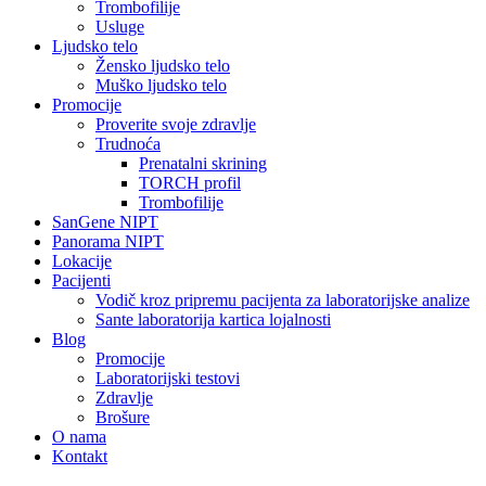
Trombofilije
Usluge
Ljudsko telo
Žensko ljudsko telo
Muško ljudsko telo
Promocije
Proverite svoje zdravlje
Trudnoća
Prenatalni skrining
TORCH profil
Trombofilije
SanGene NIPT
Panorama NIPT
Lokacije
Pacijenti
Vodič kroz pripremu pacijenta za laboratorijske analize
Sante laboratorija kartica lojalnosti
Blog
Promocije
Laboratorijski testovi
Zdravlje
Brošure
O nama
Kontakt