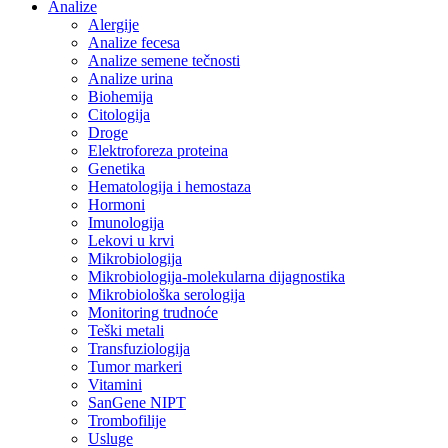
Analize
Alergije
Analize fecesa
Analize semene tečnosti
Analize urina
Biohemija
Citologija
Droge
Elektroforeza proteina
Genetika
Hematologija i hemostaza
Hormoni
Imunologija
Lekovi u krvi
Mikrobiologija
Mikrobiologija-molekularna dijagnostika
Mikrobiološka serologija
Monitoring trudnoće
Teški metali
Transfuziologija
Tumor markeri
Vitamini
SanGene NIPT
Trombofilije
Usluge