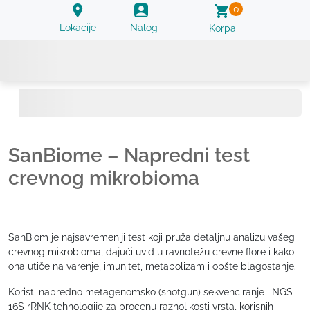
0
Lokacije
Nalog
Korpa
SanBiome – Napredni test
crevnog mikrobioma
SanBiom je najsavremeniji test koji pruža detaljnu analizu vašeg
crevnog mikrobioma, dajući uvid u ravnotežu crevne flore i kako
ona utiče na varenje, imunitet, metabolizam i opšte blagostanje.
Koristi napredno metagenomsko (shotgun) sekvenciranje i NGS
16S rRNK tehnologije za procenu raznolikosti vrsta, korisnih