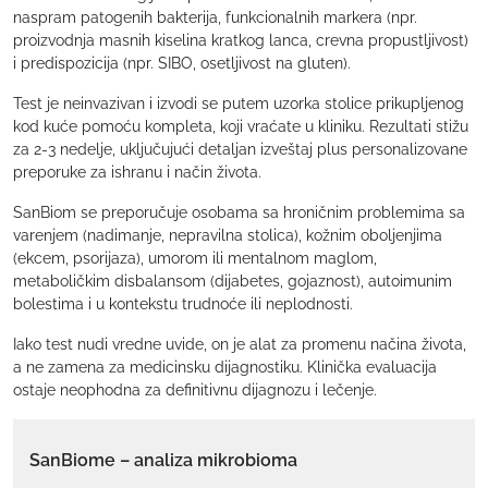
naspram patogenih bakterija, funkcionalnih markera (npr.
proizvodnja masnih kiselina kratkog lanca, crevna propustljivost)
i predispozicija (npr. SIBO, osetljivost na gluten).
Test je neinvazivan i izvodi se putem uzorka stolice prikupljenog
kod kuće pomoću kompleta, koji vraćate u kliniku. Rezultati stižu
za 2-3 nedelje, uključujući detaljan izveštaj plus personalizovane
preporuke za ishranu i način života.
SanBiom se preporučuje osobama sa hroničnim problemima sa
varenjem (nadimanje, nepravilna stolica), kožnim oboljenjima
(ekcem, psorijaza), umorom ili mentalnom maglom,
metaboličkim disbalansom (dijabetes, gojaznost), autoimunim
bolestima i u kontekstu trudnoće ili neplodnosti.
Iako test nudi vredne uvide, on je alat za promenu načina života,
a ne zamena za medicinsku dijagnostiku. Klinička evaluacija
ostaje neophodna za definitivnu dijagnozu i lečenje.
SanBiome – analiza mikrobioma