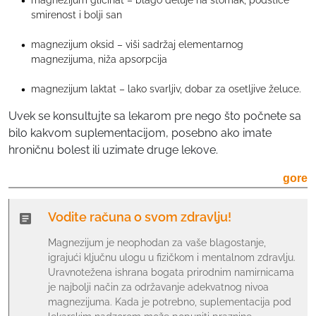
magnezijum glicinat – blago deluje na stomak, podstiče
smirenost i bolji san
magnezijum oksid – viši sadržaj elementarnog
magnezijuma, niža apsorpcija
magnezijum laktat – lako svarljiv, dobar za osetljive želuce.
Uvek se konsultujte sa lekarom pre nego što počnete sa
bilo kakvom suplementacijom, posebno ako imate
hroničnu bolest ili uzimate druge lekove.
gore
Vodite računa o svom zdravlju!
Magnezijum je neophodan za vaše blagostanje,
igrajući ključnu ulogu u fizičkom i mentalnom zdravlju.
Uravnotežena ishrana bogata prirodnim namirnicama
je najbolji način za održavanje adekvatnog nivoa
magnezijuma. Kada je potrebno, suplementacija pod