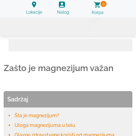
0
Lokacije
Nalog
Korpa
Zašto je magnezijum važan
Sadržaj
Šta je magnezijum?
Uloga magnezijuma u telu
Glavne zdravstvene koristi od magnezijuma