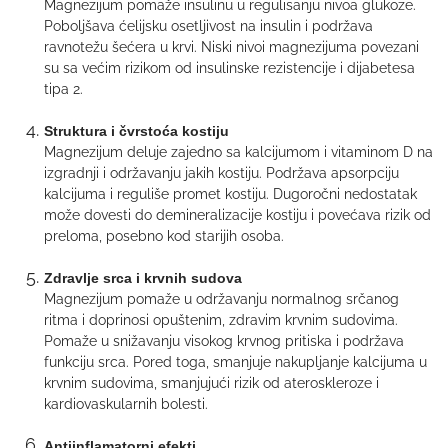
Magnezijum pomaže insulinu u regulisanju nivoa glukoze.
Poboljšava ćelijsku osetljivost na insulin i podržava
ravnotežu šećera u krvi. Niski nivoi magnezijuma povezani
su sa većim rizikom od insulinske rezistencije i dijabetesa
tipa 2.
Struktura i čvrstoća kostiju
Magnezijum deluje zajedno sa kalcijumom i vitaminom D na
izgradnji i održavanju jakih kostiju. Podržava apsorpciju
kalcijuma i reguliše promet kostiju. Dugoročni nedostatak
može dovesti do demineralizacije kostiju i povećava rizik od
preloma, posebno kod starijih osoba.
Zdravlje srca i krvnih sudova
Magnezijum pomaže u održavanju normalnog srčanog
ritma i doprinosi opuštenim, zdravim krvnim sudovima.
Pomaže u snižavanju visokog krvnog pritiska i podržava
funkciju srca. Pored toga, smanjuje nakupljanje kalcijuma u
krvnim sudovima, smanjujući rizik od ateroskleroze i
kardiovaskularnih bolesti.
Antiinflamatorni efekti