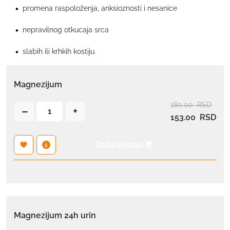
promena raspoloženja, anksioznosti i nesanice
nepravilnog otkucaja srca
slabih ili krhkih kostiju.
Magnezijum
180.00
RSD
M
–
+
153.00
RSD
a
g
n
Dodaj u korpu
e
z
i
j
u
Magnezijum 24h urin
m
к