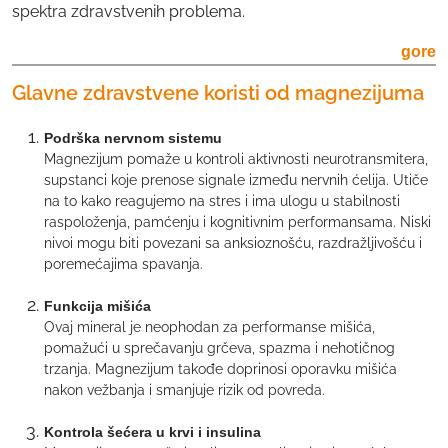
spektra zdravstvenih problema.
gore
Glavne zdravstvene koristi od magnezijuma
Podrška nervnom sistemu
Magnezijum pomaže u kontroli aktivnosti neurotransmitera,
supstanci koje prenose signale između nervnih ćelija. Utiče
na to kako reagujemo na stres i ima ulogu u stabilnosti
raspoloženja, pamćenju i kognitivnim performansama. Niski
nivoi mogu biti povezani sa anksioznošću, razdražljivošću i
poremećajima spavanja.
Funkcija mišića
Ovaj mineral je neophodan za performanse mišića,
pomažući u sprečavanju grčeva, spazma i nehotičnog
trzanja. Magnezijum takođe doprinosi oporavku mišića
nakon vežbanja i smanjuje rizik od povreda.
Kontrola šećera u krvi i insulina