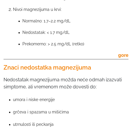
Nivoi magnezijuma u krvi:
Normalno: 1.7–2.2 mg/dL
Nedostatak: < 1.7 mg/dL
Prekomerno: > 2.5 mg/dL (retko)
gore
Znaci nedostatka magnezijuma
Nedostatak magnezijuma možda neće odmah izazvati
simptome, ali vremenom može dovesti do:
umora i niske energije
grčeva i spazama u mišićima
utrnulosti ili peckanja