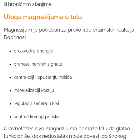
ili hroničnim stanjima.
Uloga magnezijuma u telu
Magnezijum je potreban za preko 300 enzimskih reakcija.
Doprinosi:
proizvodnji energije
prenosu nervnih signala
kontrakciji i opuštanju mišića
mineralizaciji kostiju
regulaciji šećera u krvi
kontroli krvnog pritiska.
Uravnotežen nivo magnezijuma pomaže telu da glatko
funkcioniše, dok nedostatak može dovesti do širokog