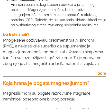
Hronična upala niskog stepena povezana je sa mnogim
bolestima. Magnezijum pomaže u borbi protiv upale
smanjenjem inflamatornih markera poput C-reaktivnog
proteina (CRP). Takođe, deluje kao antioksidans, štiteći ćelije
od oksidativnog stresa izazvanog slobodnim radikalima.
Da li ste znali?
Mnoge žene doživljavaju predmenstrualni sindrom
(PMS), a neke studije sugerišu da suplementacija
magnezijumom može pomoći u ublažavanju simptoma
kao što su razdražljivost, grčevi i umor. To je verovatno
zbog njegovih smirujućih i antiinflamatornih svojstava.
gore
Koja hrana je bogata magnezijumom?
Magnezijumom su bogate raznovrsne integralne
namirnice, posebno one biljnog porekla: