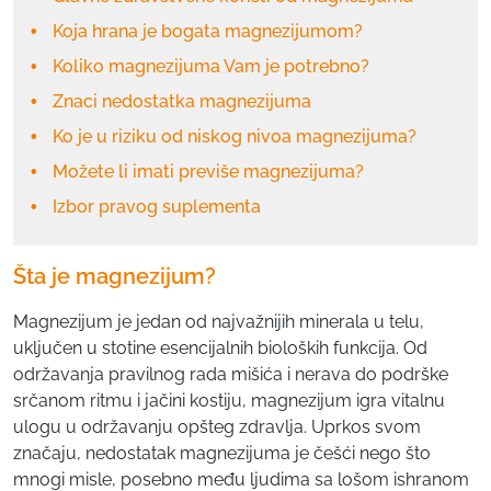
Koja hrana je bogata magnezijumom?
Koliko magnezijuma Vam je potrebno?
Znaci nedostatka magnezijuma
Ko je u riziku od niskog nivoa magnezijuma?
Možete li imati previše magnezijuma?
Izbor pravog suplementa
Šta je magnezijum?
Magnezijum je jedan od najvažnijih minerala u telu,
uključen u stotine esencijalnih bioloških funkcija. Od
održavanja pravilnog rada mišića i nerava do podrške
srčanom ritmu i jačini kostiju, magnezijum igra vitalnu
ulogu u održavanju opšteg zdravlja. Uprkos svom
značaju, nedostatak magnezijuma je češći nego što
mnogi misle, posebno među ljudima sa lošom ishranom