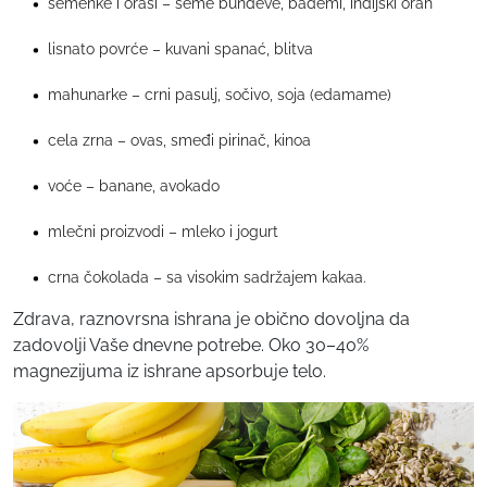
semenke i orasi – seme bundeve, bademi, indijski orah
lisnato povrće – kuvani spanać, blitva
mahunarke – crni pasulj, sočivo, soja (edamame)
cela zrna – ovas, smeđi pirinač, kinoa
voće – banane, avokado
mlečni proizvodi – mleko i jogurt
crna čokolada – sa visokim sadržajem kakaa.
Zdrava, raznovrsna ishrana je obično dovoljna da
zadovolji Vaše dnevne potrebe. Oko 30–40%
magnezijuma iz ishrane apsorbuje telo.