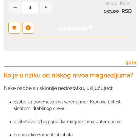
180.00
RSD
M
–
+
о
153.00
RSD
a
л
g
и
n
Dodaj u korpu
ч
e
и
z
н
i
а
j
gore
u
m
Ko je u riziku od niskog nivoa magnezijuma?
2
4
Neke osobe su sklonije nedostatku, uključujući:
h
u
osobe sa poremećajima varenja (npr. Kronova bolest,
sindrom iritabilnog creva)
r
i
dijabetičari (zbog gubitka magnezijuma putem urina)
n
к
hronični konzumenti alkohola
о