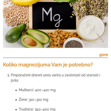
gore
Koliko magnezijuma Vam je potrebno?
Preporučeni dnevni unos varira u zavisnosti od starosti i
pola:
Muškarci: 400–420 mg
Žene: 310–320 mg
Trudnice: 350–400 mg