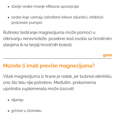
л
starije osobe (manje efikasna apsorpcija)
и
osobe koje uzimaju određene lekove (diuretici, inhibitori
ч
protonske pumpe).
и
н
Rutinsko testiranje magnezijuma može pomoći u
а
otkrivanju neravnoteže, posebno kod osoba sa hroničnim
stanjima ili na terpiji hroničnih bolesti.
gore
Možete li imati previše magnezijuma?
Višak magnezijuma iz hrane je redak, jer bubrezi eliminišu
ono što telu nije potrebno. Međutim, prekomerna
upotreba suplemenata može izazvati:
dijareju
grčeve u stomaku