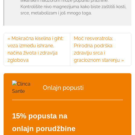
lekarskim nadzorom može popuniti praznine.
Kontrolišite nivo magnezijuma kako biste zaštitili kosti,
srce, metabolizam i još mnogo toga.
Mokraćna kiselina i giht:
Moć resveratrola:
veza između ishrane,
Prirodna podrška
načina života i zdravlja
zdravlju srca i
zglobova
gracioznom starenju
Onlajn popusti
15% popusta na
onlajn porudžbine