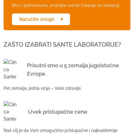
Brzo i jednostavno, smanjite vreme čekanja na recepciji.
Naručite onlajn
ZAŠTO IZABRATI SANTE LABORATORIJE?
Prisutni smo u 5 zemalja jugoistočne
Evrope.
Pet zemalja, jedna vizija – Vaše zdravlje.
Uvek pristupačne cene
Naš cilj je da Vam omogućimo pristupačne i najkvalitetnije