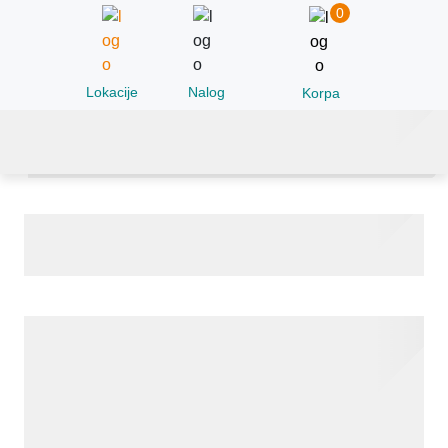
0
Lokacije
Nalog
Korpa
Akutna mijeloidna leukemija (AML) -
NGS genetski panel [MYSLA]
Uzorkovanje se zakazuje. Molimo Vas da pozovete
ili
kako biste
dobili informaciju kada i gde možete uraditi uzorkovanje
za ovu analizu.