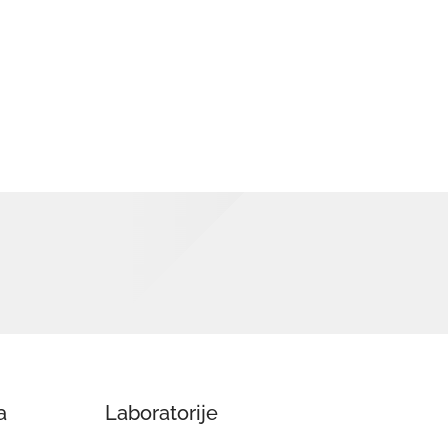
a
Laboratorije