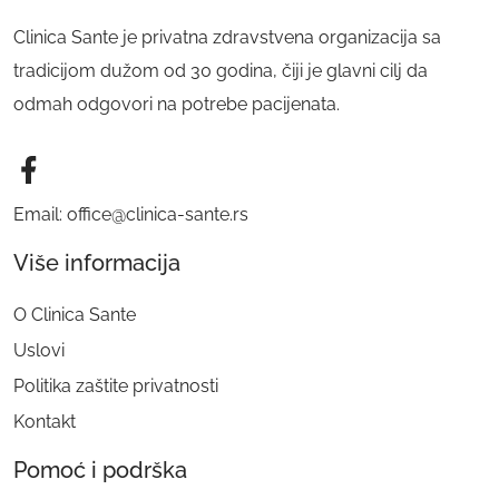
Clinica Sante je privatna zdravstvena organizacija sa
tradicijom dužom od 30 godina, čiji je glavni cilj da
odmah odgovori na potrebe pacijenata.
Email: office@clinica-sante.rs
Više informacija
O Clinica Sante
Uslovi
Politika zaštite privatnosti
Kontakt
Pomoć i podrška