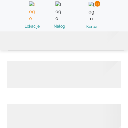
0
Lokacije
Nalog
Korpa
Analiza mitohondrijske DNK - NGS
sekvenciranje mitohondrijalnog
genoma - CentoMito Genom