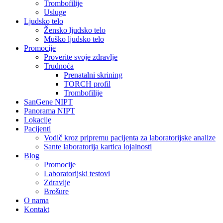
Trombofilije
Usluge
Ljudsko telo
Žensko ljudsko telo
Muško ljudsko telo
Promocije
Proverite svoje zdravlje
Trudnoća
Prenatalni skrining
TORCH profil
Trombofilije
SanGene NIPT
Panorama NIPT
Lokacije
Pacijenti
Vodič kroz pripremu pacijenta za laboratorijske analize
Sante laboratorija kartica lojalnosti
Blog
Promocije
Laboratorijski testovi
Zdravlje
Brošure
O nama
Kontakt