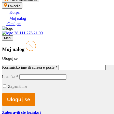
Lokacije
Korpa
Moj nalog
Omiljeni
38 111 276 21 99
Meni
Moj nalog
Uloguj se
Korisničko ime ili adresa e-pošte
*
Lozinka
*
Zapamti me
Uloguj se
Zaboravili ste lozinku?