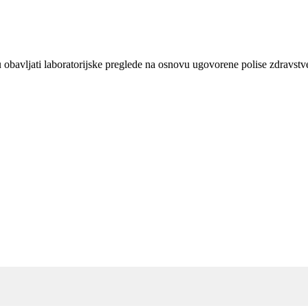
gu obavljati laboratorijske preglede na osnovu ugovorene polise zdravst