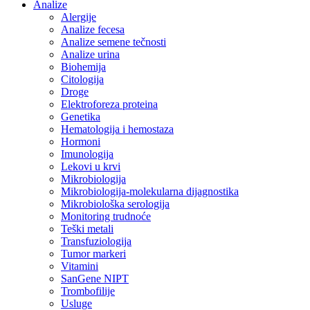
Analize
Alergije
Analize fecesa
Analize semene tečnosti
Analize urina
Biohemija
Citologija
Droge
Elektroforeza proteina
Genetika
Hematologija i hemostaza
Hormoni
Imunologija
Lekovi u krvi
Mikrobiologija
Mikrobiologija-molekularna dijagnostika
Mikrobiološka serologija
Monitoring trudnoće
Teški metali
Transfuziologija
Tumor markeri
Vitamini
SanGene NIPT
Trombofilije
Usluge