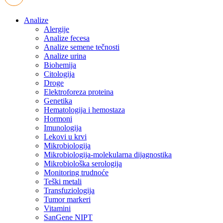
Analize
Alergije
Analize fecesa
Analize semene tečnosti
Analize urina
Biohemija
Citologija
Droge
Elektroforeza proteina
Genetika
Hematologija i hemostaza
Hormoni
Imunologija
Lekovi u krvi
Mikrobiologija
Mikrobiologija-molekularna dijagnostika
Mikrobiološka serologija
Monitoring trudnoće
Teški metali
Transfuziologija
Tumor markeri
Vitamini
SanGene NIPT