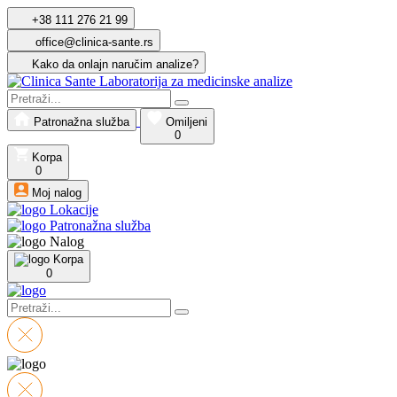
+38 111 276 21 99
office@clinica-sante.rs
Kako da onlajn naručim analize?
Patronažna služba
Omiljeni
0
Korpa
0
Moj nalog
Lokacije
Patronažna služba
Nalog
Korpa
0