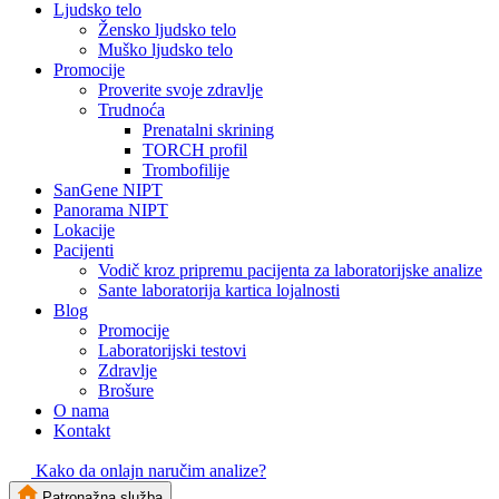
Ljudsko telo
Žensko ljudsko telo
Muško ljudsko telo
Promocije
Proverite svoje zdravlje
Trudnoća
Prenatalni skrining
TORCH profil
Trombofilije
SanGene NIPT
Panorama NIPT
Lokacije
Pacijenti
Vodič kroz pripremu pacijenta za laboratorijske analize
Sante laboratorija kartica lojalnosti
Blog
Promocije
Laboratorijski testovi
Zdravlje
Brošure
O nama
Kontakt
Kako da onlajn naručim analize?
Patronažna služba