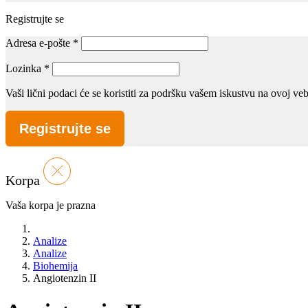
Registrujte se
Adresa e-pošte
*
Lozinka
*
Vaši lični podaci će se koristiti za podršku vašem iskustvu na ovoj v
Registrujte se
Korpa
Vaša korpa je prazna
Analize
Analize
Biohemija
Angiotenzin II