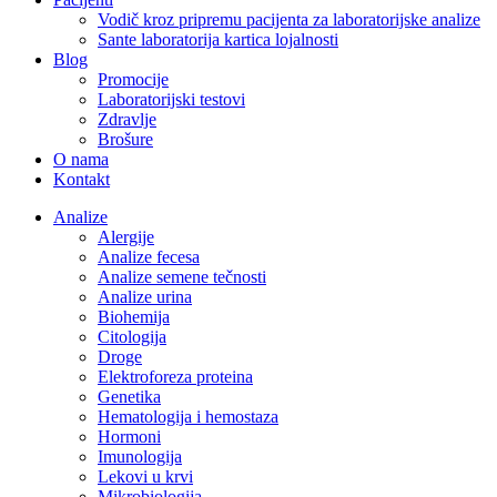
Vodič kroz pripremu pacijenta za laboratorijske analize
Sante laboratorija kartica lojalnosti
Blog
Promocije
Laboratorijski testovi
Zdravlje
Brošure
O nama
Kontakt
Analize
Alergije
Analize fecesa
Analize semene tečnosti
Analize urina
Biohemija
Citologija
Droge
Elektroforeza proteina
Genetika
Hematologija i hemostaza
Hormoni
Imunologija
Lekovi u krvi
Mikrobiologija