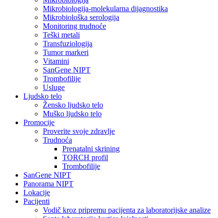
Mikrobiologija-molekularna dijagnostika
Mikrobiološka serologija
Monitoring trudnoće
Teški metali
Transfuziologija
Tumor markeri
Vitamini
SanGene NIPT
Trombofilije
Usluge
Ljudsko telo
Žensko ljudsko telo
Muško ljudsko telo
Promocije
Proverite svoje zdravlje
Trudnoća
Prenatalni skrining
TORCH profil
Trombofilije
SanGene NIPT
Panorama NIPT
Lokacije
Pacijenti
Vodič kroz pripremu pacijenta za laboratorijske analize