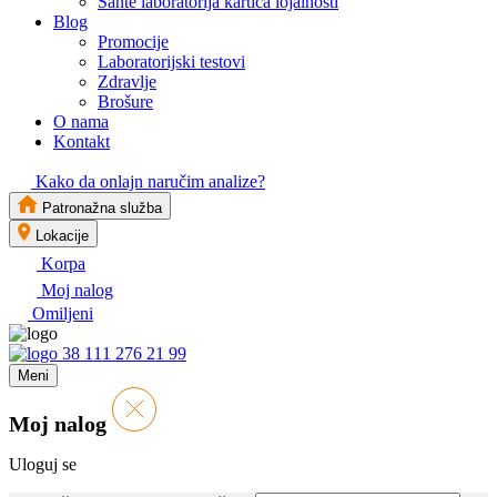
Sante laboratorija kartica lojalnosti
Blog
Promocije
Laboratorijski testovi
Zdravlje
Brošure
O nama
Kontakt
Kako da onlajn naručim analize?
Patronažna služba
Lokacije
Korpa
Moj nalog
Omiljeni
38 111 276 21 99
Meni
Moj nalog
Uloguj se