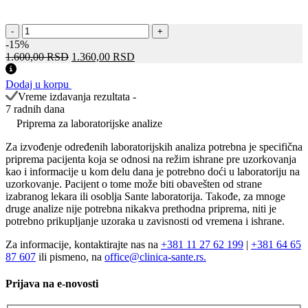
Anti-
-
+
Sm
-15%
At
Оригинална
Тренутна
1.600,00
RSD
1.360,00
RSD
количина
цена
цена
је
је:
Dodaj u korpu
била:
1.360,00 RSD.
Vreme izdavanja rezultata -
1.600,00 RSD.
7 radnih dana
Priprema za laboratorijske analize
Za izvođenje određenih laboratorijskih analiza potrebna je specifična
priprema pacijenta koja se odnosi na režim ishrane pre uzorkovanja
kao i informacije u kom delu dana je potrebno doći u laboratoriju na
uzorkovanje. Pacijent o tome može biti obavešten od strane
izabranog lekara ili osoblja Sante laboratorija. Takođe, za mnoge
druge analize nije potrebna nikakva prethodna priprema, niti je
potrebno prikupljanje uzoraka u zavisnosti od vremena i ishrane.
Za informacije, kontaktirajte nas na
+381 11 27 62 199
|
+381 64 65
87 607
ili pismeno, na
office@clinica-sante.rs.
Prijava na e-novosti