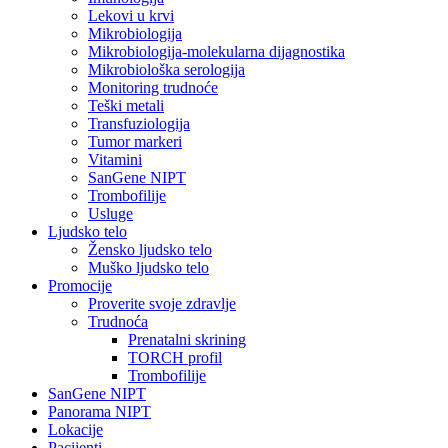
Lekovi u krvi
Mikrobiologija
Mikrobiologija-molekularna dijagnostika
Mikrobiološka serologija
Monitoring trudnoće
Teški metali
Transfuziologija
Tumor markeri
Vitamini
SanGene NIPT
Trombofilije
Usluge
Ljudsko telo
Žensko ljudsko telo
Muško ljudsko telo
Promocije
Proverite svoje zdravlje
Trudnoća
Prenatalni skrining
TORCH profil
Trombofilije
SanGene NIPT
Panorama NIPT
Lokacije
Pacijenti