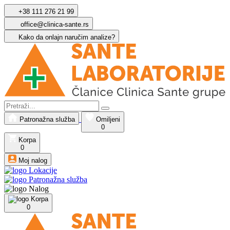
+38 111 276 21 99
office@clinica-sante.rs
Kako da onlajn naručim analize?
Patronažna služba
Omiljeni
0
Korpa
0
Moj nalog
Lokacije
Patronažna služba
Nalog
Korpa
0