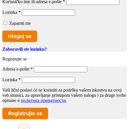
Korisničko ime ili adresa e-pošte
*
Lozinka
*
Zapamti me
Uloguj se
Zaboravili ste lozinku?
Registrujte se
Adresa e-pošte
*
Lozinka
*
Vaši lični podaci će se koristiti za podršku vašem iskustvu na ovoj
veb stranici, za upravljanje pristupom vašem nalogu i za druge svrhe
opisane u
политика приватности
.
Registrujte se