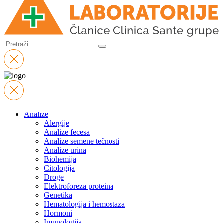
Analize
Alergije
Analize fecesa
Analize semene tečnosti
Analize urina
Biohemija
Citologija
Droge
Elektroforeza proteina
Genetika
Hematologija i hemostaza
Hormoni
Imunologija