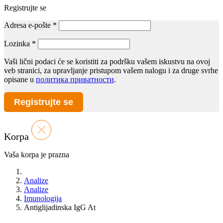
Registrujte se
Adresa e-pošte
*
Lozinka
*
Vaši lični podaci će se koristiti za podršku vašem iskustvu na ovoj
veb stranici, za upravljanje pristupom vašem nalogu i za druge svrhe
opisane u
политика приватности
.
Registrujte se
Korpa
Vaša korpa je prazna
Analize
Analize
Imunologija
Antiglijadinska IgG At