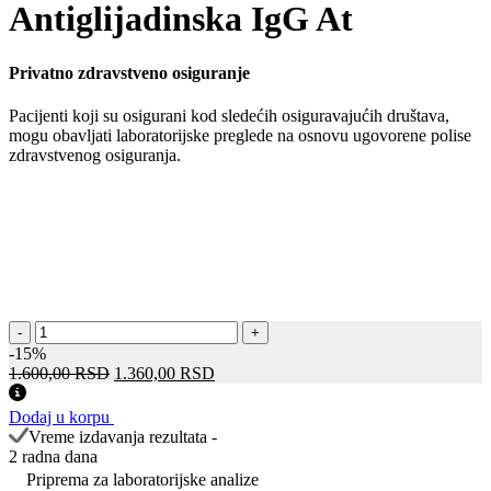
Antiglijadinska IgG At
Privatno zdravstveno osiguranje
Pacijenti koji su osigurani kod sledećih osiguravajućih društava,
mogu obavljati laboratorijske preglede na osnovu ugovorene polise
zdravstvenog osiguranja.
Antiglijadinska
-
+
IgG
-15%
At
Оригинална
Тренутна
1.600,00
RSD
1.360,00
RSD
количина
цена
цена
је
је:
Dodaj u korpu
била:
1.360,00 RSD.
Vreme izdavanja rezultata -
1.600,00 RSD.
2 radna dana
Priprema za laboratorijske analize