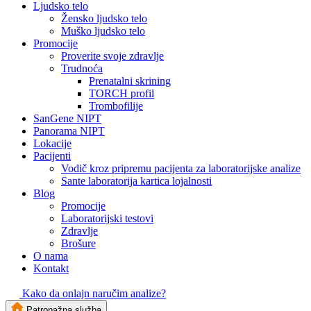
Ljudsko telo
Žensko ljudsko telo
Muško ljudsko telo
Promocije
Proverite svoje zdravlje
Trudnoća
Prenatalni skrining
TORCH profil
Trombofilije
SanGene NIPT
Panorama NIPT
Lokacije
Pacijenti
Vodič kroz pripremu pacijenta za laboratorijske analize
Sante laboratorija kartica lojalnosti
Blog
Promocije
Laboratorijski testovi
Zdravlje
Brošure
O nama
Kontakt
Kako da onlajn naručim analize?
Patronažna služba