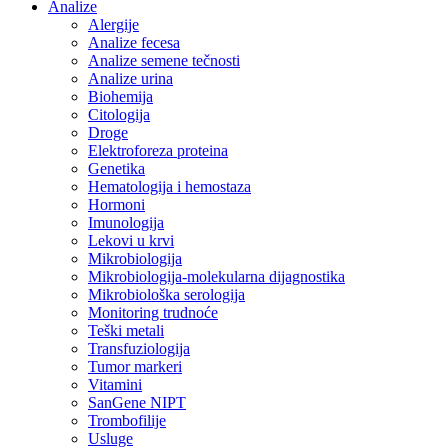
Analize
Alergije
Analize fecesa
Analize semene tečnosti
Analize urina
Biohemija
Citologija
Droge
Elektroforeza proteina
Genetika
Hematologija i hemostaza
Hormoni
Imunologija
Lekovi u krvi
Mikrobiologija
Mikrobiologija-molekularna dijagnostika
Mikrobiološka serologija
Monitoring trudnoće
Teški metali
Transfuziologija
Tumor markeri
Vitamini
SanGene NIPT
Trombofilije
Usluge