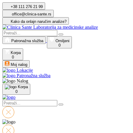
+38 111 276 21 99
office@clinica-sante.rs
Kako da onlajn naručim analize?
Patronažna služba
Omiljeni
0
Korpa
0
Moj nalog
Lokacije
Patronažna služba
Nalog
Korpa
0