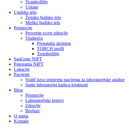
Trombofilije
Usluge
Ljudsko telo
Žensko ljudsko telo
Muško ljudsko telo
Promocije
Proverite svoje zdravlje
Trudnoća
Prenatalni skrining
TORCH profil
Trombofilije
SanGene NIPT
Panorama NIPT
Lokacije
Pacijenti
Vodič kroz pripremu pacijenta za laboratorijske analize
Sante laboratorija kartica lojalnosti
Blog
Promocije
Laboratorijski testovi
Zdravlje
Brošure
O nama
Kontakt