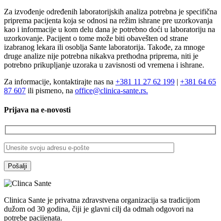
Za izvođenje određenih laboratorijskih analiza potrebna je specifična
priprema pacijenta koja se odnosi na režim ishrane pre uzorkovanja
kao i informacije u kom delu dana je potrebno doći u laboratoriju na
uzorkovanje. Pacijent o tome može biti obavešten od strane
izabranog lekara ili osoblja Sante laboratorija. Takođe, za mnoge
druge analize nije potrebna nikakva prethodna priprema, niti je
potrebno prikupljanje uzoraka u zavisnosti od vremena i ishrane.
Za informacije, kontaktirajte nas na
+381 11 27 62 199
|
+381 64 65
87 607
ili pismeno, na
office@clinica-sante.rs.
Prijava na e-novosti
Clinica Sante je privatna zdravstvena organizacija sa tradicijom
dužom od 30 godina, čiji je glavni cilj da odmah odgovori na
potrebe pacijenata.