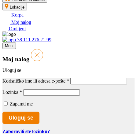
Lokacije
Korpa
Moj nalog
Omiljeni
38 111 276 21 99
Meni
Moj nalog
Uloguj se
Korisničko ime ili adresa e-pošte
*
Lozinka
*
Zapamti me
Uloguj se
Zaboravili ste lozinku?