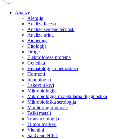
Analize
Alergije
Analize fecesa
Analize semene tečnosti
Analize urina
Biohemija
Citologija
Droge
Elektroforeza proteina
Genetika
Hematologija i hemostaza
Hormoni
Imunologija
Lekovi u krvi
Mikrobiologija
Mikrobiologija-molekularna dijagnostika
Mikrobiološka serologija
Monitoring trudnoće
Teški metali
Transfuziologija
Tumor markeri
Vitamini
SanGene NIPT