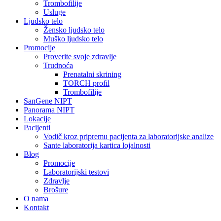
Trombofilije
Usluge
Ljudsko telo
Žensko ljudsko telo
Muško ljudsko telo
Promocije
Proverite svoje zdravlje
Trudnoća
Prenatalni skrining
TORCH profil
Trombofilije
SanGene NIPT
Panorama NIPT
Lokacije
Pacijenti
Vodič kroz pripremu pacijenta za laboratorijske analize
Sante laboratorija kartica lojalnosti
Blog
Promocije
Laboratorijski testovi
Zdravlje
Brošure
O nama
Kontakt