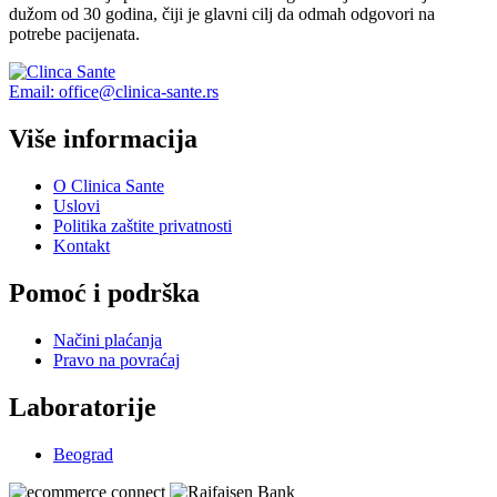
dužom od 30 godina, čiji je glavni cilj da odmah odgovori na
potrebe pacijenata.
Email: office@clinica-sante.rs
Više informacija
O Clinica Sante
Uslovi
Politika zaštite privatnosti
Kontakt
Pomoć i podrška
Načini plaćanja
Pravo na povraćaj
Laboratorije
Beograd