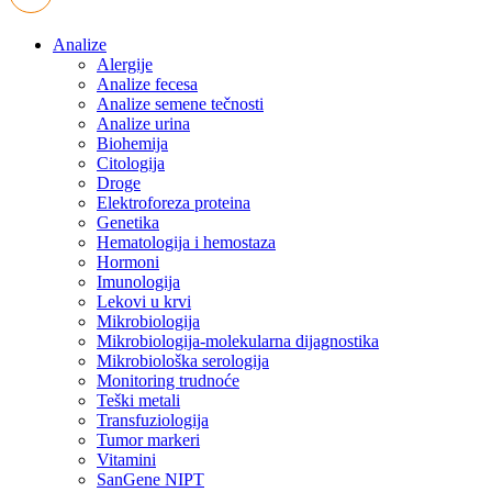
Analize
Alergije
Analize fecesa
Analize semene tečnosti
Analize urina
Biohemija
Citologija
Droge
Elektroforeza proteina
Genetika
Hematologija i hemostaza
Hormoni
Imunologija
Lekovi u krvi
Mikrobiologija
Mikrobiologija-molekularna dijagnostika
Mikrobiološka serologija
Monitoring trudnoće
Teški metali
Transfuziologija
Tumor markeri
Vitamini
SanGene NIPT