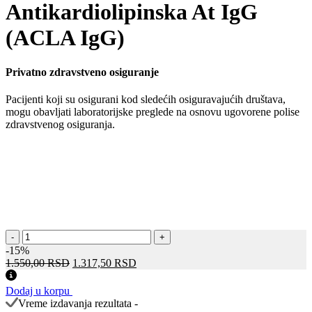
Antikardiolipinska At IgG
(ACLA IgG)
Privatno zdravstveno osiguranje
Pacijenti koji su osigurani kod sledećih osiguravajućih društava,
mogu obavljati laboratorijske preglede na osnovu ugovorene polise
zdravstvenog osiguranja.
Antikardiolipinska
-
+
At
-15%
IgG
Оригинална
Тренутна
1.550,00
RSD
1.317,50
RSD
(ACLA
цена
цена
IgG)
је
је:
Dodaj u korpu
количина
била:
1.317,50 RSD.
Vreme izdavanja rezultata -