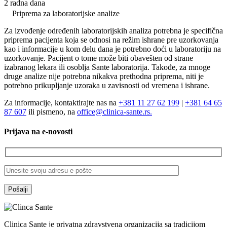
1.550,00 RSD.
2 radna dana
Priprema za laboratorijske analize
Za izvođenje određenih laboratorijskih analiza potrebna je specifična
priprema pacijenta koja se odnosi na režim ishrane pre uzorkovanja
kao i informacije u kom delu dana je potrebno doći u laboratoriju na
uzorkovanje. Pacijent o tome može biti obavešten od strane
izabranog lekara ili osoblja Sante laboratorija. Takođe, za mnoge
druge analize nije potrebna nikakva prethodna priprema, niti je
potrebno prikupljanje uzoraka u zavisnosti od vremena i ishrane.
Za informacije, kontaktirajte nas na
+381 11 27 62 199
|
+381 64 65
87 607
ili pismeno, na
office@clinica-sante.rs.
Prijava na e-novosti
Clinica Sante je privatna zdravstvena organizacija sa tradicijom