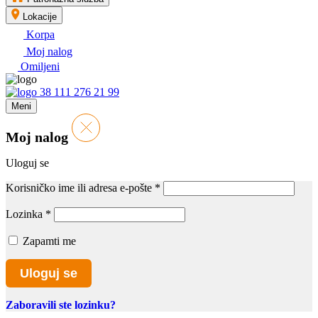
Lokacije
Korpa
Moj nalog
Omiljeni
38 111 276 21 99
Meni
Moj nalog
Uloguj se
Korisničko ime ili adresa e-pošte
*
Lozinka
*
Zapamti me
Uloguj se
Zaboravili ste lozinku?