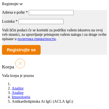
Registrujte se
Adresa e-pošte
*
Lozinka
*
Vaši lični podaci će se koristiti za podršku vašem iskustvu na ovoj
veb stranici, za upravljanje pristupom vašem nalogu i za druge svrhe
opisane u
политика приватности
.
Registrujte se
Korpa
Vaša korpa je prazna
Analize
Analize
Imunologija
Antikardiolipinska At IgG (ACLA IgG)