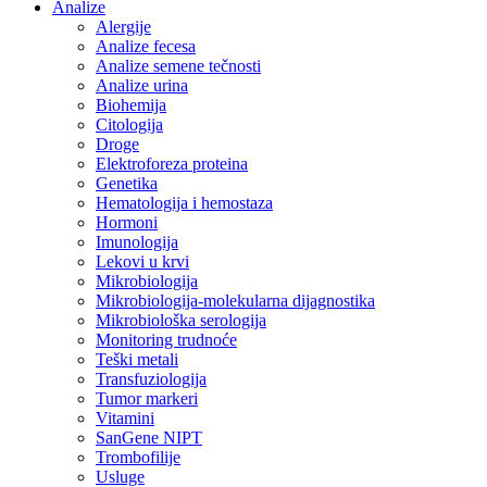
Analize
Alergije
Analize fecesa
Analize semene tečnosti
Analize urina
Biohemija
Citologija
Droge
Elektroforeza proteina
Genetika
Hematologija i hemostaza
Hormoni
Imunologija
Lekovi u krvi
Mikrobiologija
Mikrobiologija-molekularna dijagnostika
Mikrobiološka serologija
Monitoring trudnoće
Teški metali
Transfuziologija
Tumor markeri
Vitamini
SanGene NIPT
Trombofilije
Usluge