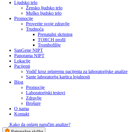
Ljudsko telo
Žensko ljudsko telo
Muško ljudsko telo
Promocije
Proverite svoje zdravlje
Trudnoća
Prenatalni skrining
TORCH profil
Trombofilije
SanGene NIPT
Panorama NIPT
Lokacije
Pacijenti
Vodič kroz pripremu pacijenta za laboratorijske analize
Sante laboratorija kartica lojalnosti
Blog
Promocije
Laboratorijski testovi
Zdravlje
Brošure
O nama
Kontakt
Kako da onlajn naručim analize?
Patronažna služba