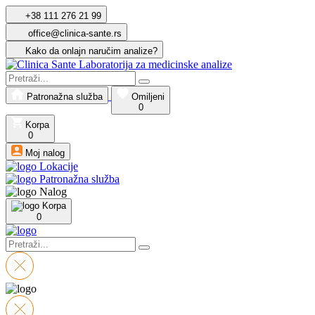
+38 111 276 21 99
office@clinica-sante.rs
Kako da onlajn naručim analize?
Patronažna služba
Omiljeni
0
Korpa
0
Moj nalog
Lokacije
Patronažna služba
Nalog
Korpa
0