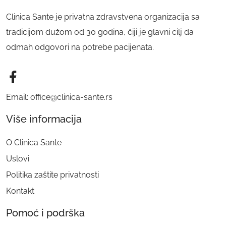
Clinica Sante je privatna zdravstvena organizacija sa
tradicijom dužom od 30 godina, čiji je glavni cilj da
odmah odgovori na potrebe pacijenata.
Email: office@clinica-sante.rs
Više informacija
O Clinica Sante
Uslovi
Politika zaštite privatnosti
Kontakt
Pomoć i podrška