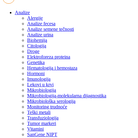
Analize
Alergije
Analize fecesa
Analize semene tečnosti
Analize urina
Biohemija
Citologija
Droge
Elektroforeza proteina
Genetika
Hematologija i hemostaza
Hormoni
Imunologija
Lekovi u krvi
Mikrobiologija
Mikrobiologija-molekularna dijagnostika
Mikrobiološka serologija
Monitoring trudnoće
Teški metali
Transfuziologija
Tumor markeri
Vitamini
SanGene NIPT