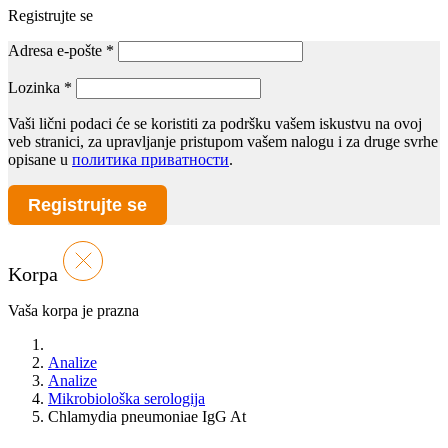
Registrujte se
Adresa e-pošte
*
Lozinka
*
Vaši lični podaci će se koristiti za podršku vašem iskustvu na ovoj
veb stranici, za upravljanje pristupom vašem nalogu i za druge svrhe
opisane u
политика приватности
.
Registrujte se
Korpa
Vaša korpa je prazna
Analize
Analize
Mikrobiološka serologija
Chlamydia pneumoniae IgG At