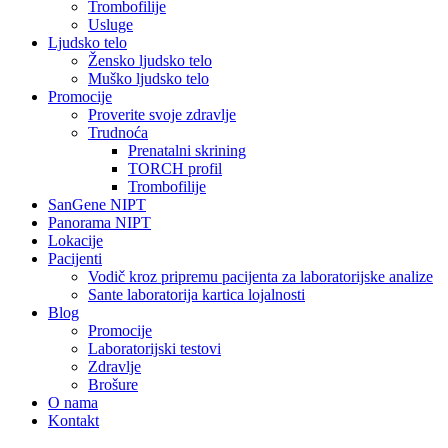
Trombofilije
Usluge
Ljudsko telo
Žensko ljudsko telo
Muško ljudsko telo
Promocije
Proverite svoje zdravlje
Trudnoća
Prenatalni skrining
TORCH profil
Trombofilije
SanGene NIPT
Panorama NIPT
Lokacije
Pacijenti
Vodič kroz pripremu pacijenta za laboratorijske analize
Sante laboratorija kartica lojalnosti
Blog
Promocije
Laboratorijski testovi
Zdravlje
Brošure
O nama
Kontakt