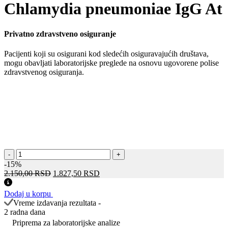
Chlamydia pneumoniae IgG At
Privatno zdravstveno osiguranje
Pacijenti koji su osigurani kod sledećih osiguravajućih društava,
mogu obavljati laboratorijske preglede na osnovu ugovorene polise
zdravstvenog osiguranja.
Chlamydia
-
+
pneumoniae
-15%
IgG
Оригинална
Тренутна
2.150,00
RSD
1.827,50
RSD
At
цена
цена
количина
је
је:
Dodaj u korpu
била:
1.827,50 RSD.
Vreme izdavanja rezultata -
2.150,00 RSD.
2 radna dana
Priprema za laboratorijske analize