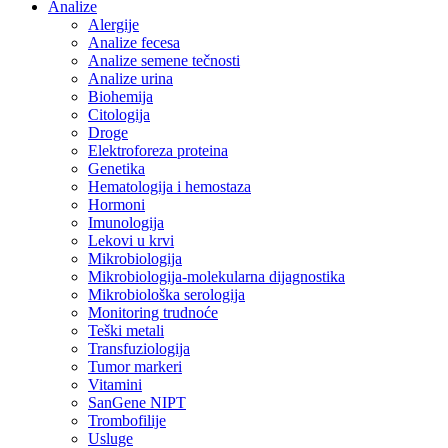
Analize
Alergije
Analize fecesa
Analize semene tečnosti
Analize urina
Biohemija
Citologija
Droge
Elektroforeza proteina
Genetika
Hematologija i hemostaza
Hormoni
Imunologija
Lekovi u krvi
Mikrobiologija
Mikrobiologija-molekularna dijagnostika
Mikrobiološka serologija
Monitoring trudnoće
Teški metali
Transfuziologija
Tumor markeri
Vitamini
SanGene NIPT
Trombofilije
Usluge