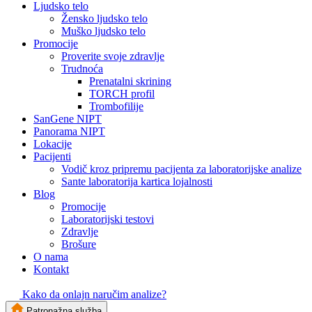
Ljudsko telo
Žensko ljudsko telo
Muško ljudsko telo
Promocije
Proverite svoje zdravlje
Trudnoća
Prenatalni skrining
TORCH profil
Trombofilije
SanGene NIPT
Panorama NIPT
Lokacije
Pacijenti
Vodič kroz pripremu pacijenta za laboratorijske analize
Sante laboratorija kartica lojalnosti
Blog
Promocije
Laboratorijski testovi
Zdravlje
Brošure
O nama
Kontakt
Kako da onlajn naručim analize?
Patronažna služba