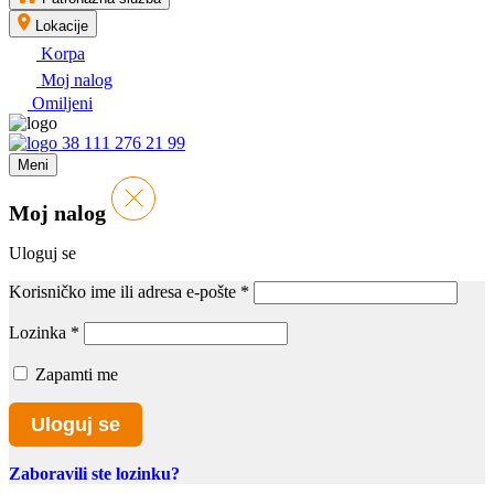
Lokacije
Korpa
Moj nalog
Omiljeni
38 111 276 21 99
Meni
Moj nalog
Uloguj se
Korisničko ime ili adresa e-pošte
*
Lozinka
*
Zapamti me
Uloguj se
Zaboravili ste lozinku?