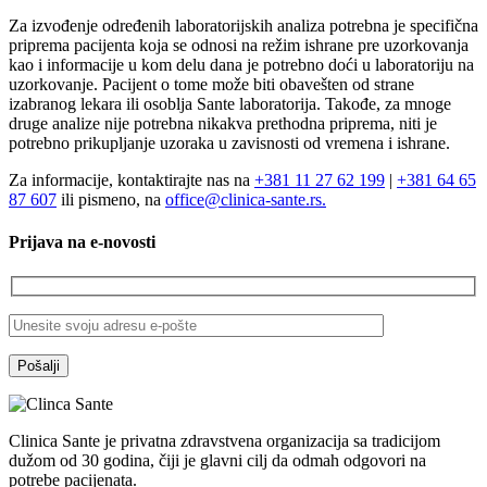
Za izvođenje određenih laboratorijskih analiza potrebna je specifična
priprema pacijenta koja se odnosi na režim ishrane pre uzorkovanja
kao i informacije u kom delu dana je potrebno doći u laboratoriju na
uzorkovanje. Pacijent o tome može biti obavešten od strane
izabranog lekara ili osoblja Sante laboratorija. Takođe, za mnoge
druge analize nije potrebna nikakva prethodna priprema, niti je
potrebno prikupljanje uzoraka u zavisnosti od vremena i ishrane.
Za informacije, kontaktirajte nas na
+381 11 27 62 199
|
+381 64 65
87 607
ili pismeno, na
office@clinica-sante.rs.
Prijava na e-novosti
Clinica Sante je privatna zdravstvena organizacija sa tradicijom
dužom od 30 godina, čiji je glavni cilj da odmah odgovori na
potrebe pacijenata.