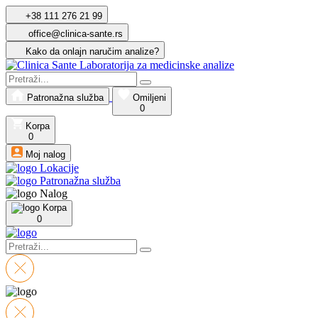
+38 111 276 21 99
office@clinica-sante.rs
Kako da onlajn naručim analize?
Patronažna služba
Omiljeni
0
Korpa
0
Moj nalog
Lokacije
Patronažna služba
Nalog
Korpa
0