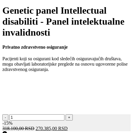
Genetic panel Intellectual
disabiliti - Panel intelektualne
invalidnosti
Privatno zdravstveno osiguranje
Pacijenti koji su osigurani kod sledećih osiguravajućih društava,
mogu obavljati laboratorijske preglede na osnovu ugovorene polise
zdravstvenog osiguranja.
Genetic
-
+
panel
-15%
Intellectual
Оригинална
Тренутна
318.100,00
RSD
270.385,00
RSD
disabiliti