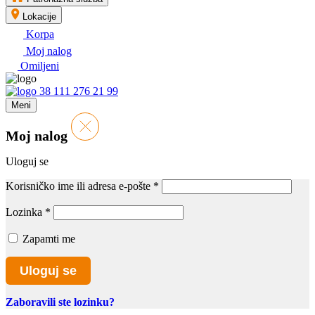
Lokacije
Korpa
Moj nalog
Omiljeni
38 111 276 21 99
Meni
Moj nalog
Uloguj se
Korisničko ime ili adresa e-pošte
*
Lozinka
*
Zapamti me
Uloguj se
Zaboravili ste lozinku?