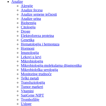
Analize
Alergije
Analize fecesa
Analize semene tečnosti
Analize urina
Biohemija
Citologija
Droge
Elektroforeza proteina
Genetika
Hematologija i hemostaza
Hormoni
Imunologija
Lekovi u krvi
Mikrobiologija
Mikrobiologija-molekularna dijagnostika
Mikrobiološka serologija
Monitoring trudnoće
Teški metali
Transfuziologija
Tumor markeri
Vitamini
SanGene NIPT
Trombofilije
Usluge