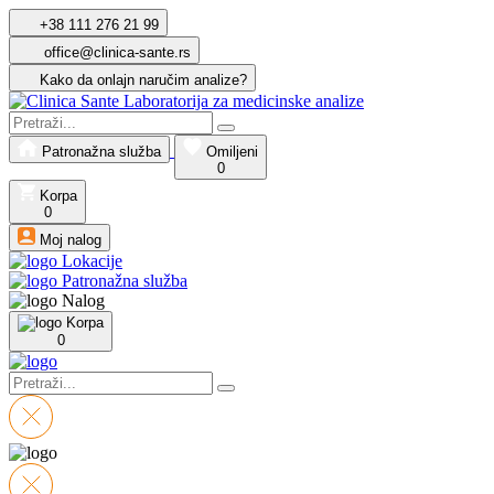
+38 111 276 21 99
office@clinica-sante.rs
Kako da onlajn naručim analize?
Patronažna služba
Omiljeni
0
Korpa
0
Moj nalog
Lokacije
Patronažna služba
Nalog
Korpa
0