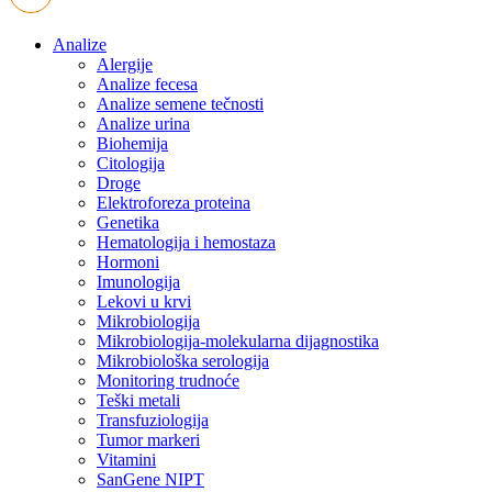
Analize
Alergije
Analize fecesa
Analize semene tečnosti
Analize urina
Biohemija
Citologija
Droge
Elektroforeza proteina
Genetika
Hematologija i hemostaza
Hormoni
Imunologija
Lekovi u krvi
Mikrobiologija
Mikrobiologija-molekularna dijagnostika
Mikrobiološka serologija
Monitoring trudnoće
Teški metali
Transfuziologija
Tumor markeri
Vitamini
SanGene NIPT