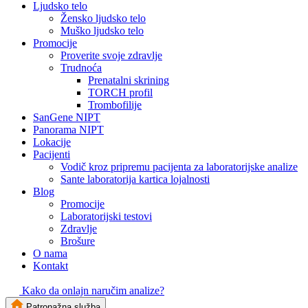
Ljudsko telo
Žensko ljudsko telo
Muško ljudsko telo
Promocije
Proverite svoje zdravlje
Trudnoća
Prenatalni skrining
TORCH profil
Trombofilije
SanGene NIPT
Panorama NIPT
Lokacije
Pacijenti
Vodič kroz pripremu pacijenta za laboratorijske analize
Sante laboratorija kartica lojalnosti
Blog
Promocije
Laboratorijski testovi
Zdravlje
Brošure
O nama
Kontakt
Kako da onlajn naručim analize?
Patronažna služba