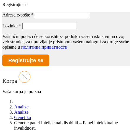
Registrujte se
Adresa e-pošte
*
Lozinka
*
Vaši lični podaci će se koristiti za podršku vašem iskustvu na ovoj
veb stranici, za upravljanje pristupom vašem nalogu i za druge svrhe
opisane u
политика приватности
.
Registrujte se
Korpa
Vaša korpa je prazna
Analize
Analize
Genetika
Genetic panel Intellectual disabiliti – Panel intelektualne
invalidnosti