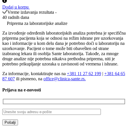
цена
цена
-
је
је:
Dodaj u korpu
Panel
била:
270.385,00 RSD.
Vreme izdavanja rezultata -
intelektualne
318.100,00 RSD.
40 radnih dana
invalidnosti
Priprema za laboratorijske analize
количина
Za izvođenje određenih laboratorijskih analiza potrebna je specifična
priprema pacijenta koja se odnosi na režim ishrane pre uzorkovanja
kao i informacije u kom delu dana je potrebno doći u laboratoriju na
uzorkovanje. Pacijent o tome može biti obavešten od strane
izabranog lekara ili osoblja Sante laboratorija. Takođe, za mnoge
druge analize nije potrebna nikakva prethodna priprema, niti je
potrebno prikupljanje uzoraka u zavisnosti od vremena i ishrane.
Za informacije, kontaktirajte nas na
+381 11 27 62 199
|
+381 64 65
87 607
ili pismeno, na
office@clinica-sante.rs.
Prijava na e-novosti