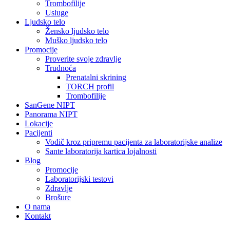
Trombofilije
Usluge
Ljudsko telo
Žensko ljudsko telo
Muško ljudsko telo
Promocije
Proverite svoje zdravlje
Trudnoća
Prenatalni skrining
TORCH profil
Trombofilije
SanGene NIPT
Panorama NIPT
Lokacije
Pacijenti
Vodič kroz pripremu pacijenta za laboratorijske analize
Sante laboratorija kartica lojalnosti
Blog
Promocije
Laboratorijski testovi
Zdravlje
Brošure
O nama
Kontakt