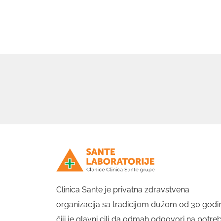
Clinica Sante je privatna zdravstvena
organizacija sa tradicijom dužom od 30 godi
čiji je glavni cilj da odmah odgovori na potre