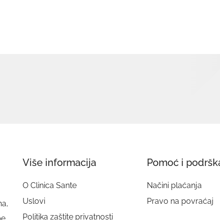
Više informacija
Pomoć i podršk
O Clinica Sante
Načini plaćanja
Uslovi
Pravo na povraćaj
na,
Politika zaštite privatnosti
be