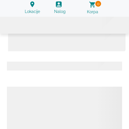
0
Lokacije
Nalog
Korpa
IgE specifičan za kućnu prašinu - Greer