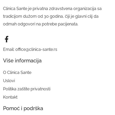
Clinica Sante je privatna zdravstvena organizacija sa
tradicijom dužom od 30 godina, čiji je glavni cilj da
odmah odgovori na potrebe pacijenata.
Email: office@clinica-sante.rs
Više informacija
O Clinica Sante
Uslovi
Politika zaštite privatnosti
Kontakt
Pomoć i podrška