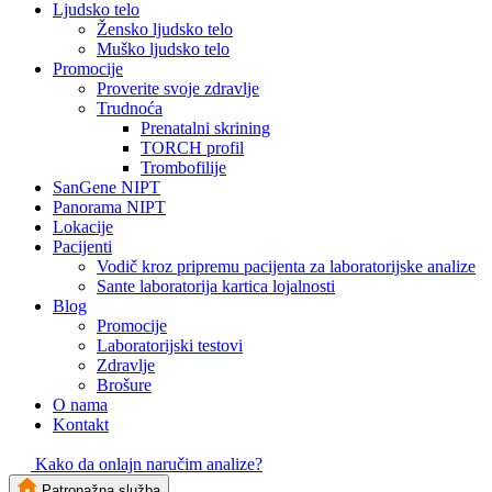
Ljudsko telo
Žensko ljudsko telo
Muško ljudsko telo
Promocije
Proverite svoje zdravlje
Trudnoća
Prenatalni skrining
TORCH profil
Trombofilije
SanGene NIPT
Panorama NIPT
Lokacije
Pacijenti
Vodič kroz pripremu pacijenta za laboratorijske analize
Sante laboratorija kartica lojalnosti
Blog
Promocije
Laboratorijski testovi
Zdravlje
Brošure
O nama
Kontakt
Kako da onlajn naručim analize?
Patronažna služba