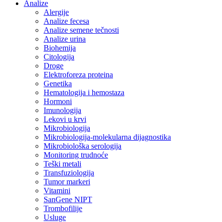
Analize
Alergije
Analize fecesa
Analize semene tečnosti
Analize urina
Biohemija
Citologija
Droge
Elektroforeza proteina
Genetika
Hematologija i hemostaza
Hormoni
Imunologija
Lekovi u krvi
Mikrobiologija
Mikrobiologija-molekularna dijagnostika
Mikrobiološka serologija
Monitoring trudnoće
Teški metali
Transfuziologija
Tumor markeri
Vitamini
SanGene NIPT
Trombofilije
Usluge