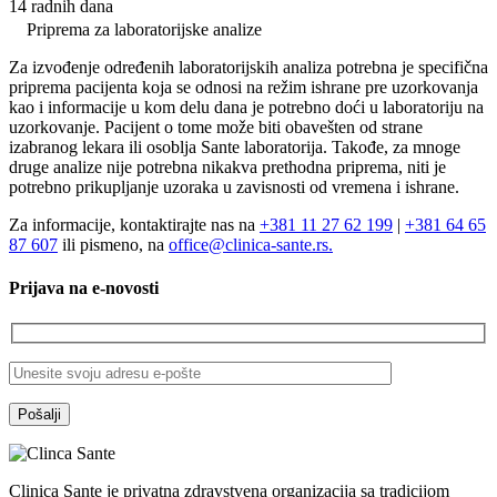
3.300,00 RSD.
14 radnih dana
Priprema za laboratorijske analize
Za izvođenje određenih laboratorijskih analiza potrebna je specifična
priprema pacijenta koja se odnosi na režim ishrane pre uzorkovanja
kao i informacije u kom delu dana je potrebno doći u laboratoriju na
uzorkovanje. Pacijent o tome može biti obavešten od strane
izabranog lekara ili osoblja Sante laboratorija. Takođe, za mnoge
druge analize nije potrebna nikakva prethodna priprema, niti je
potrebno prikupljanje uzoraka u zavisnosti od vremena i ishrane.
Za informacije, kontaktirajte nas na
+381 11 27 62 199
|
+381 64 65
87 607
ili pismeno, na
office@clinica-sante.rs.
Prijava na e-novosti
Clinica Sante je privatna zdravstvena organizacija sa tradicijom