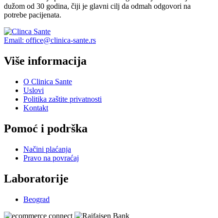
dužom od 30 godina, čiji je glavni cilj da odmah odgovori na
potrebe pacijenata.
Email: office@clinica-sante.rs
Više informacija
O Clinica Sante
Uslovi
Politika zaštite privatnosti
Kontakt
Pomoć i podrška
Načini plaćanja
Pravo na povraćaj
Laboratorije
Beograd