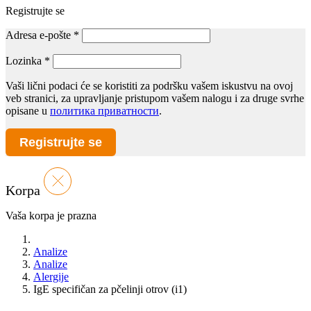
Registrujte se
Adresa e-pošte
*
Lozinka
*
Vaši lični podaci će se koristiti za podršku vašem iskustvu na ovoj
veb stranici, za upravljanje pristupom vašem nalogu i za druge svrhe
opisane u
политика приватности
.
Registrujte se
Korpa
Vaša korpa je prazna
Analize
Analize
Alergije
IgE specifičan za pčelinji otrov (i1)