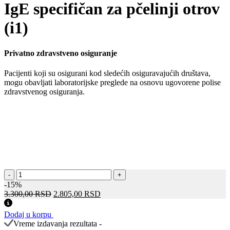
IgE specifičan za pčelinji otrov
(i1)
Privatno zdravstveno osiguranje
Pacijenti koji su osigurani kod sledećih osiguravajućih društava,
mogu obavljati laboratorijske preglede na osnovu ugovorene polise
zdravstvenog osiguranja.
IgE
-
+
specifičan
-15%
za
Оригинална
Тренутна
3.300,00
RSD
2.805,00
RSD
pčelinji
цена
цена
otrov
је
је:
Dodaj u korpu
(i1)
била:
2.805,00 RSD.
Vreme izdavanja rezultata -
количина