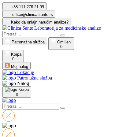
+38 111 276 21 99
office@clinica-sante.rs
Kako da onlajn naručim analize?
Patronažna služba
Omiljeni
0
Korpa
0
Moj nalog
Lokacije
Patronažna služba
Nalog
Korpa
0