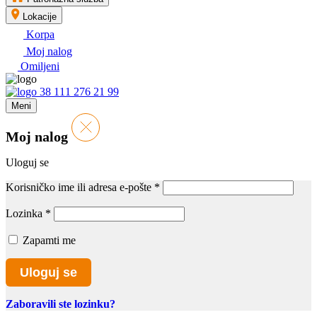
Lokacije
Korpa
Moj nalog
Omiljeni
38 111 276 21 99
Meni
Moj nalog
Uloguj se
Korisničko ime ili adresa e-pošte
*
Lozinka
*
Zapamti me
Uloguj se
Zaboravili ste lozinku?