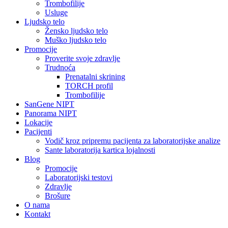
Trombofilije
Usluge
Ljudsko telo
Žensko ljudsko telo
Muško ljudsko telo
Promocije
Proverite svoje zdravlje
Trudnoća
Prenatalni skrining
TORCH profil
Trombofilije
SanGene NIPT
Panorama NIPT
Lokacije
Pacijenti
Vodič kroz pripremu pacijenta za laboratorijske analize
Sante laboratorija kartica lojalnosti
Blog
Promocije
Laboratorijski testovi
Zdravlje
Brošure
O nama
Kontakt