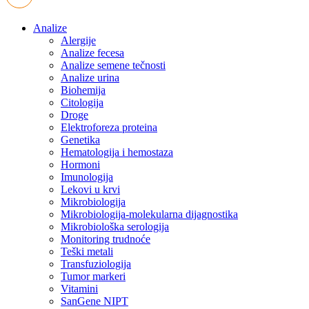
Analize
Alergije
Analize fecesa
Analize semene tečnosti
Analize urina
Biohemija
Citologija
Droge
Elektroforeza proteina
Genetika
Hematologija i hemostaza
Hormoni
Imunologija
Lekovi u krvi
Mikrobiologija
Mikrobiologija-molekularna dijagnostika
Mikrobiološka serologija
Monitoring trudnoće
Teški metali
Transfuziologija
Tumor markeri
Vitamini
SanGene NIPT