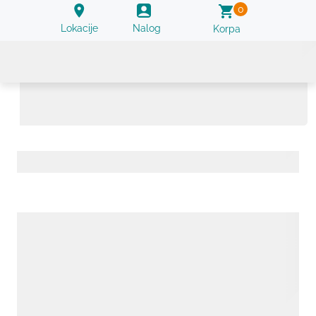
0
Lokacije
Nalog
Korpa
Parvovirus B19 IgG At