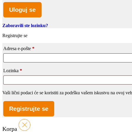
Uloguj se
Zaboravili ste lozinku?
Registrujte se
Adresa e-pošte
*
Lozinka
*
Vaši lični podaci će se koristiti za podršku vašem iskustvu na ovoj v
Registrujte se
Korpa