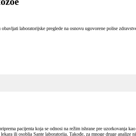
tozoe
gu obavljati laboratorijske preglede na osnovu ugovorene polise zdravst
 priprema pacijenta koja se odnosi na režim ishrane pre uzorkovanja kao 
lekara ili osoblja Sante laboratorija. Takođe, za mnoge druge analize ni