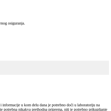
venog osiguranja.
i informacije u kom delu dana je potrebno doći u laboratoriju na
je potrebna nikakva prethodna priprema, niti je potrebno prikupljanje