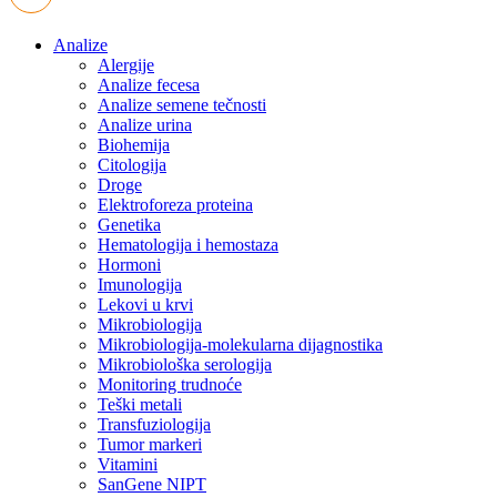
Analize
Alergije
Analize fecesa
Analize semene tečnosti
Analize urina
Biohemija
Citologija
Droge
Elektroforeza proteina
Genetika
Hematologija i hemostaza
Hormoni
Imunologija
Lekovi u krvi
Mikrobiologija
Mikrobiologija-molekularna dijagnostika
Mikrobiološka serologija
Monitoring trudnoće
Teški metali
Transfuziologija
Tumor markeri
Vitamini
SanGene NIPT