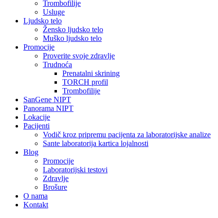
Trombofilije
Usluge
Ljudsko telo
Žensko ljudsko telo
Muško ljudsko telo
Promocije
Proverite svoje zdravlje
Trudnoća
Prenatalni skrining
TORCH profil
Trombofilije
SanGene NIPT
Panorama NIPT
Lokacije
Pacijenti
Vodič kroz pripremu pacijenta za laboratorijske analize
Sante laboratorija kartica lojalnosti
Blog
Promocije
Laboratorijski testovi
Zdravlje
Brošure
O nama
Kontakt