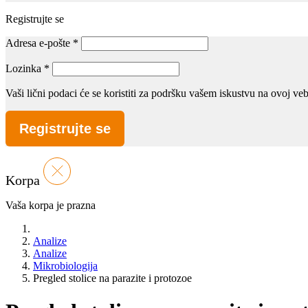
Registrujte se
Adresa e-pošte
*
Lozinka
*
Vaši lični podaci će se koristiti za podršku vašem iskustvu na ovoj v
Registrujte se
Korpa
Vaša korpa je prazna
Analize
Analize
Mikrobiologija
Pregled stolice na parazite i protozoe