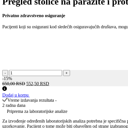
Pregled stolice na parazite i pro
Privatno zdravstveno osiguranje
Pacijenti koji su osigurani kod sledećih osiguravajućih društava, mo
Pregled
-
+
stolice
-15%
na
Оригинална
Тренутна
650,00
RSD
552,50
RSD
parazite
цена
цена
i
је
је:
Dodaj u korpu
protozoe
била:
552,50 RSD.
Vreme izdavanja rezultata -
количина
650,00 RSD.
2 radna dana
Priprema za laboratorijske analize
Za izvođenje određenih laboratorijskih analiza potrebna je specifična
uzorkovanje. Pacijent o tome može biti obavešten od strane izabranog 