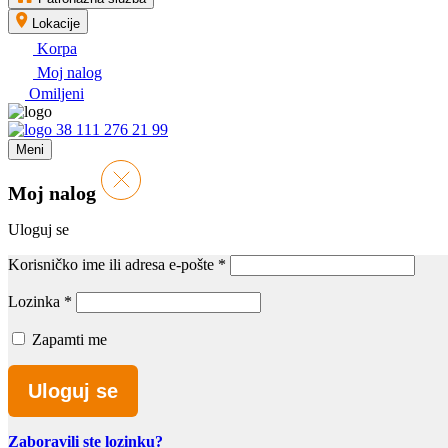
Lokacije
Korpa
Moj nalog
Omiljeni
38 111 276 21 99
Meni
Moj nalog
Uloguj se
Korisničko ime ili adresa e-pošte
*
Lozinka
*
Zapamti me
Uloguj se
Zaboravili ste lozinku?