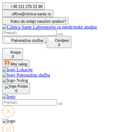
+38 111 276 21 99
office@clinica-sante.rs
Kako da onlajn naručim analize?
Patronažna služba
Omiljeni
0
Korpa
0
Moj nalog
Lokacije
Patronažna služba
Nalog
Korpa
0