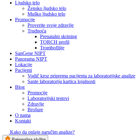
Ljudsko telo
Žensko ljudsko telo
Muško ljudsko telo
Promocije
Proverite svoje zdravlje
Trudnoća
Prenatalni skrining
TORCH profil
Trombofilije
SanGene NIPT
Panorama NIPT
Lokacije
Pacijenti
Vodič kroz pripremu pacijenta za laboratorijske analize
Sante laboratorija kartica lojalnosti
Blog
Promocije
Laboratorijski testovi
Zdravlje
Brošure
O nama
Kontakt
Kako da onlajn naručim analize?
Patronažna služba