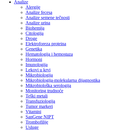
Analize
Alergije
Analize fecesa
Analize semene tečnosti
Analize urina
Biohemija
Citologija
Droge
Elektroforeza proteina
Genetika
Hematologija i hemostaza
Hormoni
Imunologija
Lekovi u krvi
Mikrobiologija
Mikrobiologija-molekularna dijagnostika
Mikrobiološka serologija
Monitoring trudnoće
Teški metali
Transfuziologija
Tumor markeri
Vitamini
SanGene NIPT
Trombofilije
Usluge