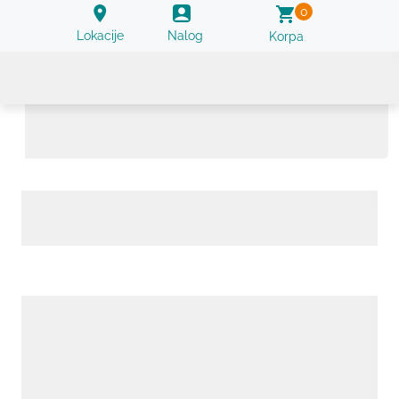
0
Lokacije
Nalog
Korpa
Prilagođeno NGS panel testiranje (101-
3000 gena)