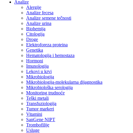
Analize
Alergije
Analize fecesa
Analize semene tečnosti
Analize urina
Biohemija
Citologija
Droge
Elektroforeza proteina
Genetika
Hematologija i hemostaza
Hormoni
Imunologija
Lekovi u krvi
Mikrobiologija
Mikrobiologija-molekularna dijagnostika
Mikrobiološka serologija
Monitoring trudnoće
Teški metali
Transfuziologija
Tumor markeri
Vitamini
SanGene NIPT
Trombofilije
Usluge