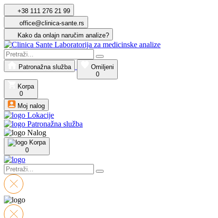
+38 111 276 21 99
office@clinica-sante.rs
Kako da onlajn naručim analize?
Patronažna služba
Omiljeni
0
Korpa
0
Moj nalog
Lokacije
Patronažna služba
Nalog
Korpa
0