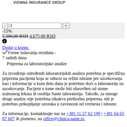
Profil
-
+
miozitisa
-15%
(Mi-
Оригинална
Тренутна
5.500,00
RSD
4.675,00
RSD
2,
цена
цена
Ku,
је
је:
Dodaj u korpu
PM-
била:
4.675,00 RSD.
Vreme izdavanja rezultata -
Scl
5.500,00 RSD.
7 radnih dana
100,
Priprema za laboratorijske analize
PM-
Scl
Za izvođenje određenih laboratorijskih analiza potrebna je specifična
75,
priprema pacijenta koja se odnosi na režim ishrane pre uzorkovanja
Jo-
kao i informacije u kom delu dana je potrebno doći u laboratoriju na
1,
uzorkovanje. Pacijent o tome može biti obavešten od strane
SRP,
izabranog lekara ili osoblja Sante laboratorija. Takođe, za mnoge
PL-
druge analize nije potrebna nikakva prethodna priprema, niti je
7,
potrebno prikupljanje uzoraka u zavisnosti od vremena i ishrane.
PL-
12,
Za informacije, kontaktirajte nas na
+381 11 27 62 199
|
+381 64 65
EJ,
87 607
ili pismeno, na
office@clinica-sante.rs.
OJ,
RO-