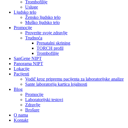
Trombofilije
Usluge
Ljudsko telo
Žensko ljudsko telo
Muško ljudsko telo
Promocije
Proverite svoje zdravlje
Trudnoća
Prenatalni skrining
TORCH profil
Trombofilije
SanGene NIPT
Panorama NIPT
Lokacije
Pacijenti
Vodič kroz pripremu pacijenta za laboratorijske analize
Sante laboratorija kartica lojalnosti
Blog
Promocije
Laboratorijski testovi
Zdravlje
Brošure
O nama
Kontakt