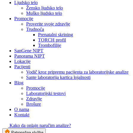
Ljudsko telo
Žensko ljudsko telo
Muško ljudsko telo
Promocije
Proverite svoje zdravlje
Trudnoća
Prenatalni skrining
TORCH profil
Trombofilije
SanGene NIPT
Panorama NIPT
Lokacije
Pacijenti
Vodič kroz pripremu pacijenta za laboratorijske analize
Sante laboratorija kartica lojalnosti
Blog
Promocije
Laboratorijski testovi
Zdravlje
Brošure
O nama
Kontakt
Kako da onlajn naručim analize?
Patronažna služba