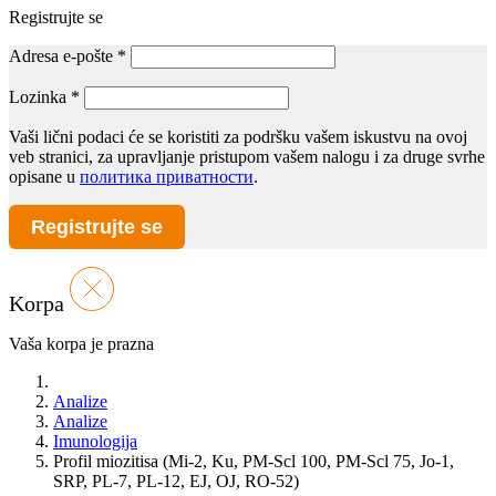
Registrujte se
Adresa e-pošte
*
Lozinka
*
Vaši lični podaci će se koristiti za podršku vašem iskustvu na ovoj
veb stranici, za upravljanje pristupom vašem nalogu i za druge svrhe
opisane u
политика приватности
.
Registrujte se
Korpa
Vaša korpa je prazna
Analize
Analize
Imunologija
Profil miozitisa (Mi-2, Ku, PM-Scl 100, PM-Scl 75, Jo-1,
SRP, PL-7, PL-12, EJ, OJ, RO-52)