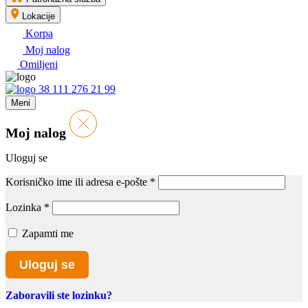
Lokacije
Korpa
Moj nalog
Omiljeni
38 111 276 21 99
Meni
Moj nalog
Uloguj se
Korisničko ime ili adresa e-pošte
*
Lozinka
*
Zapamti me
Uloguj se
Zaboravili ste lozinku?