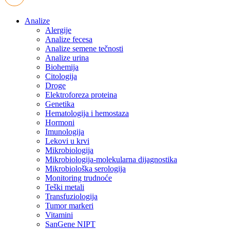
Analize
Alergije
Analize fecesa
Analize semene tečnosti
Analize urina
Biohemija
Citologija
Droge
Elektroforeza proteina
Genetika
Hematologija i hemostaza
Hormoni
Imunologija
Lekovi u krvi
Mikrobiologija
Mikrobiologija-molekularna dijagnostika
Mikrobiološka serologija
Monitoring trudnoće
Teški metali
Transfuziologija
Tumor markeri
Vitamini
SanGene NIPT