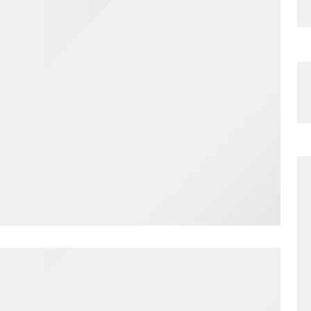
pozovete
ili
kako
uraditi uzorkovanje za ovu analizu.