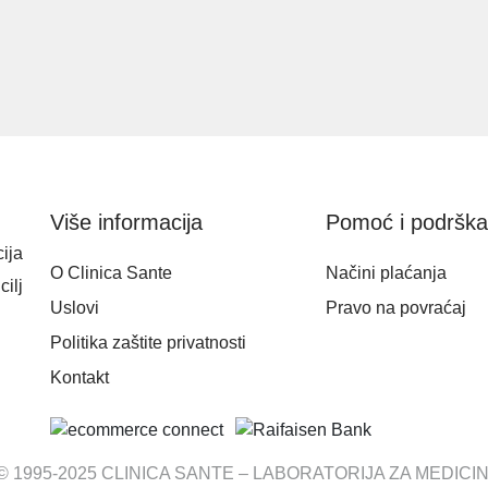
Više informacija
Pomoć i podršk
ija
O Clinica Sante
Načini plaćanja
cilj
Uslovi
Pravo na povraćaj
Politika zaštite privatnosti
Kontakt
 1995-2025 CLINICA SANTE – LABORATORIJA ZA MEDICI