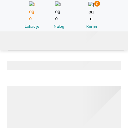
0
Lokacije
Nalog
Korpa
Sekretorni IgA u fecesu