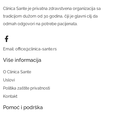
Clinica Sante je privatna zdravstvena organizacija sa
tradicijom dužom od 30 godina, čiji je glavni cilj da
odmah odgovori na potrebe pacijenata.
Email: office@clinica-sante.rs
Više informacija
O Clinica Sante
Uslovi
Politika zaštite privatnosti
Kontakt
Pomoć i podrška