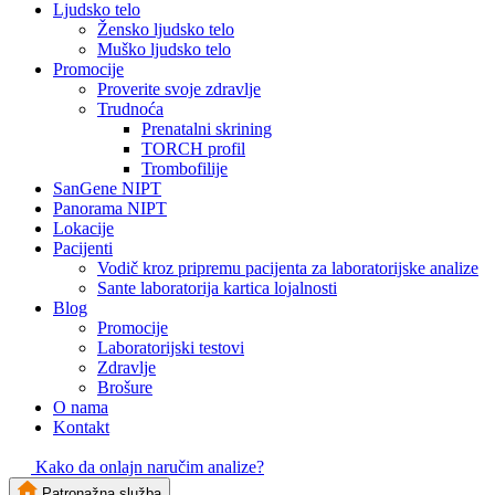
Ljudsko telo
Žensko ljudsko telo
Muško ljudsko telo
Promocije
Proverite svoje zdravlje
Trudnoća
Prenatalni skrining
TORCH profil
Trombofilije
SanGene NIPT
Panorama NIPT
Lokacije
Pacijenti
Vodič kroz pripremu pacijenta za laboratorijske analize
Sante laboratorija kartica lojalnosti
Blog
Promocije
Laboratorijski testovi
Zdravlje
Brošure
O nama
Kontakt
Kako da onlajn naručim analize?
Patronažna služba