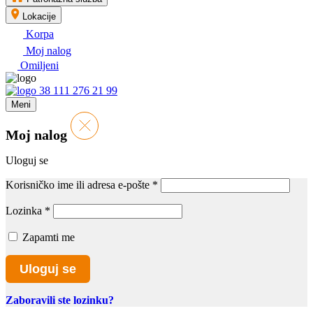
Lokacije
Korpa
Moj nalog
Omiljeni
38 111 276 21 99
Meni
Moj nalog
Uloguj se
Korisničko ime ili adresa e-pošte
*
Lozinka
*
Zapamti me
Uloguj se
Zaboravili ste lozinku?