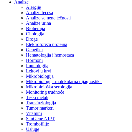
Analize
Alergije
Analize fecesa
Analize semene tečnosti
Analize urina
Biohemija
Citologija
Droge
Elektroforeza proteina
Genetika
Hematologija i hemostaza
Hormoni
Imunologija
Lekovi u krvi
Mikrobiologija
Mikrobiologija-molekularna dijagnostika
Mikrobiološka serologija
Monitoring trudnoće
Teški metali
Transfuziologija
Tumor markeri
Vitamini
SanGene NIPT
Trombofilije
Usluge