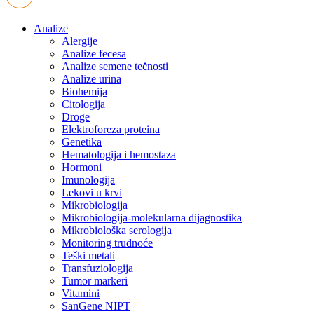
Analize
Alergije
Analize fecesa
Analize semene tečnosti
Analize urina
Biohemija
Citologija
Droge
Elektroforeza proteina
Genetika
Hematologija i hemostaza
Hormoni
Imunologija
Lekovi u krvi
Mikrobiologija
Mikrobiologija-molekularna dijagnostika
Mikrobiološka serologija
Monitoring trudnoće
Teški metali
Transfuziologija
Tumor markeri
Vitamini
SanGene NIPT