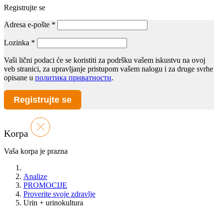
Registrujte se
Adresa e-pošte
*
Lozinka
*
Vaši lični podaci će se koristiti za podršku vašem iskustvu na ovoj
veb stranici, za upravljanje pristupom vašem nalogu i za druge svrhe
opisane u
политика приватности
.
Registrujte se
Korpa
Vaša korpa je prazna
Analize
PROMOCIJE
Proverite svoje zdravlje
Urin + urinokultura