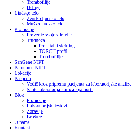
Trombofilije
Usluge
Ljudsko telo
Žensko ljudsko telo
Muško ljudsko telo
Promocije
Proverite svoje zdravlje
Trudnoća
Prenatalni skrining
TORCH profil
Trombofilije
SanGene NIPT
Panorama NIPT
Lokacije
Pacijenti
Vodič kroz pripremu pacijenta za laboratorijske analize
Sante laboratorija kartica lojalnosti
Blog
Promocije
Laboratorijski testovi
Zdravlje
Brošure
O nama
Kontakt