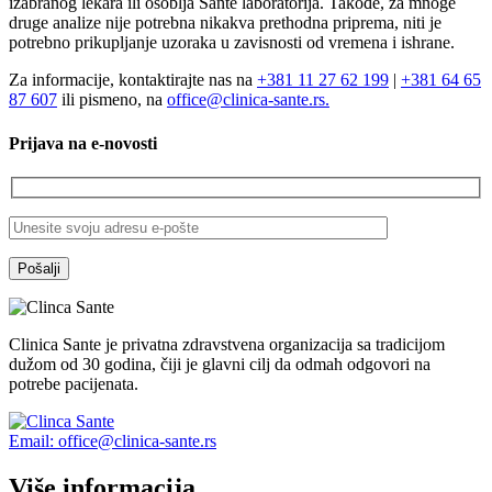
izabranog lekara ili osoblja Sante laboratorija. Takođe, za mnoge
druge analize nije potrebna nikakva prethodna priprema, niti je
potrebno prikupljanje uzoraka u zavisnosti od vremena i ishrane.
Za informacije, kontaktirajte nas na
+381 11 27 62 199
|
+381 64 65
87 607
ili pismeno, na
office@clinica-sante.rs.
Prijava na e-novosti
Clinica Sante je privatna zdravstvena organizacija sa tradicijom
dužom od 30 godina, čiji je glavni cilj da odmah odgovori na
potrebe pacijenata.
Email: office@clinica-sante.rs
Više informacija