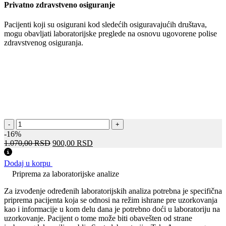
690,00 RSD.
Privatno zdravstveno osiguranje
Pacijenti koji su osigurani kod sledećih osiguravajućih društava,
mogu obavljati laboratorijske preglede na osnovu ugovorene polise
zdravstvenog osiguranja.
Urin
-
+
+
-16%
urinokultura
Оригинална
Тренутна
1.070,00
RSD
900,00
RSD
количина
цена
цена
је
је:
Dodaj u korpu
била:
900,00 RSD.
Priprema za laboratorijske analize
1.070,00 RSD.
Za izvođenje određenih laboratorijskih analiza potrebna je specifična
priprema pacijenta koja se odnosi na režim ishrane pre uzorkovanja
kao i informacije u kom delu dana je potrebno doći u laboratoriju na
uzorkovanje. Pacijent o tome može biti obavešten od strane