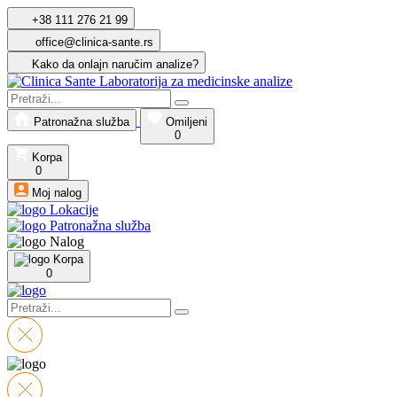
+38 111 276 21 99
office@clinica-sante.rs
Kako da onlajn naručim analize?
Patronažna služba
Omiljeni
0
Korpa
0
Moj nalog
Lokacije
Patronažna služba
Nalog
Korpa
0