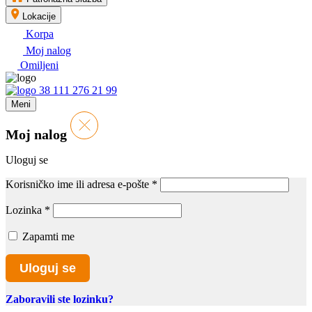
Lokacije
Korpa
Moj nalog
Omiljeni
38 111 276 21 99
Meni
Moj nalog
Uloguj se
Korisničko ime ili adresa e-pošte
*
Lozinka
*
Zapamti me
Uloguj se
Zaboravili ste lozinku?