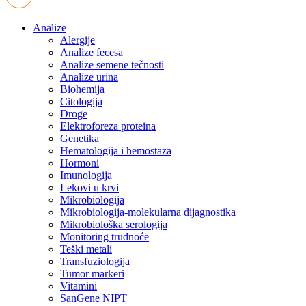
Analize
Alergije
Analize fecesa
Analize semene tečnosti
Analize urina
Biohemija
Citologija
Droge
Elektroforeza proteina
Genetika
Hematologija i hemostaza
Hormoni
Imunologija
Lekovi u krvi
Mikrobiologija
Mikrobiologija-molekularna dijagnostika
Mikrobiološka serologija
Monitoring trudnoće
Teški metali
Transfuziologija
Tumor markeri
Vitamini
SanGene NIPT