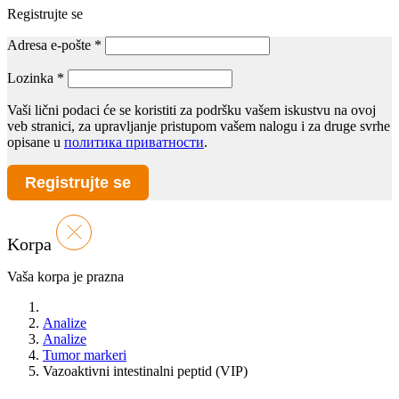
Registrujte se
Adresa e-pošte
*
Lozinka
*
Vaši lični podaci će se koristiti za podršku vašem iskustvu na ovoj
veb stranici, za upravljanje pristupom vašem nalogu i za druge svrhe
opisane u
политика приватности
.
Registrujte se
Korpa
Vaša korpa je prazna
Analize
Analize
Tumor markeri
Vazoaktivni intestinalni peptid (VIP)