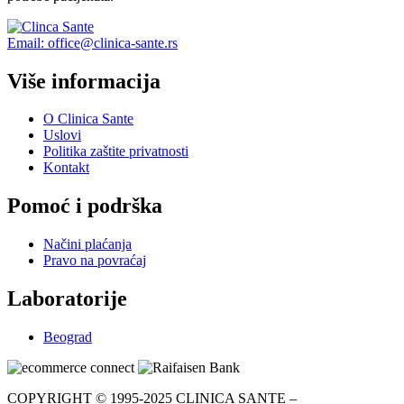
Email: office@clinica-sante.rs
Više informacija
O Clinica Sante
Uslovi
Politika zaštite privatnosti
Kontakt
Pomoć i podrška
Načini plaćanja
Pravo na povraćaj
Laboratorije
Beograd
COPYRIGHT © 1995-2025 CLINICA SANTE –