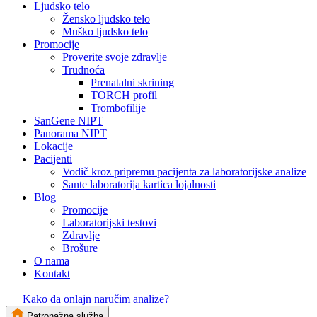
Ljudsko telo
Žensko ljudsko telo
Muško ljudsko telo
Promocije
Proverite svoje zdravlje
Trudnoća
Prenatalni skrining
TORCH profil
Trombofilije
SanGene NIPT
Panorama NIPT
Lokacije
Pacijenti
Vodič kroz pripremu pacijenta za laboratorijske analize
Sante laboratorija kartica lojalnosti
Blog
Promocije
Laboratorijski testovi
Zdravlje
Brošure
O nama
Kontakt
Kako da onlajn naručim analize?
Patronažna služba