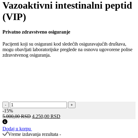
Vazoaktivni intestinalni peptid
(VIP)
Privatno zdravstveno osiguranje
Pacijenti koji su osigurani kod sledećih osiguravajućih društava,
mogu obavljati laboratorijske preglede na osnovu ugovorene polise
zdravstvenog osiguranja.
Vazoaktivni
-
+
intestinalni
-15%
peptid
Оригинална
Тренутна
5.000,00
RSD
4.250,00
RSD
(VIP)
цена
цена
количина
је
је:
Dodaj u korpu
била:
4.250,00 RSD.
Vreme izdavanja rezultata -