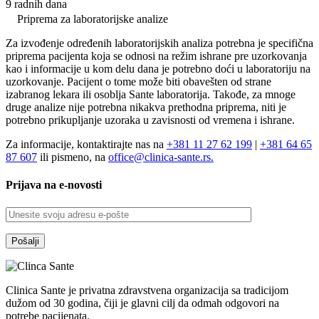
5.000,00 RSD.
9 radnih dana
Priprema za laboratorijske analize
Za izvođenje određenih laboratorijskih analiza potrebna je specifična
priprema pacijenta koja se odnosi na režim ishrane pre uzorkovanja
kao i informacije u kom delu dana je potrebno doći u laboratoriju na
uzorkovanje. Pacijent o tome može biti obavešten od strane
izabranog lekara ili osoblja Sante laboratorija. Takođe, za mnoge
druge analize nije potrebna nikakva prethodna priprema, niti je
potrebno prikupljanje uzoraka u zavisnosti od vremena i ishrane.
Za informacije, kontaktirajte nas na
+381 11 27 62 199
|
+381 64 65
87 607
ili pismeno, na
office@clinica-sante.rs.
Prijava na e-novosti
Clinica Sante je privatna zdravstvena organizacija sa tradicijom
dužom od 30 godina, čiji je glavni cilj da odmah odgovori na
potrebe pacijenata.