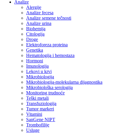
Analize
Alergije
Analize fecesa
Analize semene tečnosti
Analize urina
Biohemija
Citologija
Droge
Elektroforeza proteina
Genetika
Hematologija i hemostaza
Hormoni
Imunologija
Lekovi u krvi
Mikrobiologija
Mikrobiologija-molekularna dijagnostika
Mikrobiološka serologija
Monitoring trudnoće
Teški metali
Transfuziologija
Tumor markeri
Vitamini
SanGene NIPT
Trombofilije
Usluge