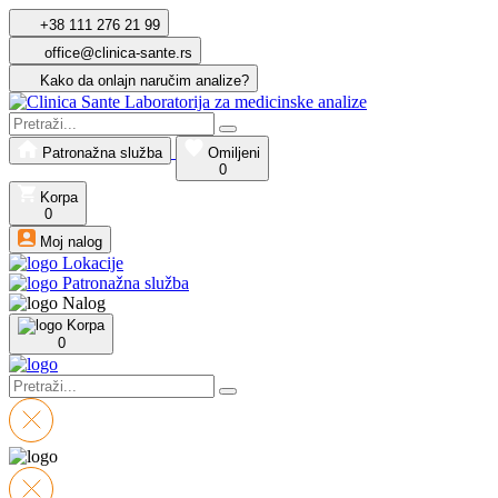
+38 111 276 21 99
office@clinica-sante.rs
Kako da onlajn naručim analize?
Patronažna služba
Omiljeni
0
Korpa
0
Moj nalog
Lokacije
Patronažna služba
Nalog
Korpa
0