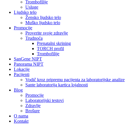
Trombofilije
Usluge
Ljudsko telo
Žensko ljudsko telo
Muško ljudsko telo
Promocije
Proverite svoje zdravlje
Trudnoća
Prenatalni skrining
TORCH profil
Trombofilije
SanGene NIPT
Panorama NIPT
Lokacije
Pacijenti
Vodič kroz pripremu pacijenta za laboratorijske analize
Sante laboratorija kartica lojalnosti
Blog
Promocije
Laboratorijski testovi
Zdravlje
Brošure
O nama
Kontakt