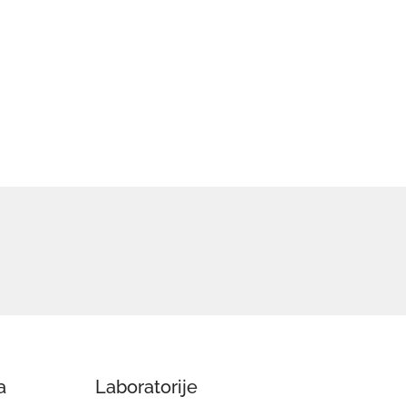
a
Laboratorije