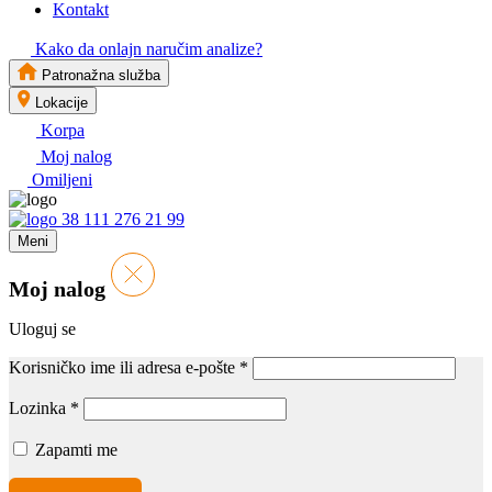
Kontakt
Kako da onlajn naručim analize?
Patronažna služba
Lokacije
Korpa
Moj nalog
Omiljeni
38 111 276 21 99
Meni
Moj nalog
Uloguj se
Korisničko ime ili adresa e-pošte
*
Lozinka
*
Zapamti me