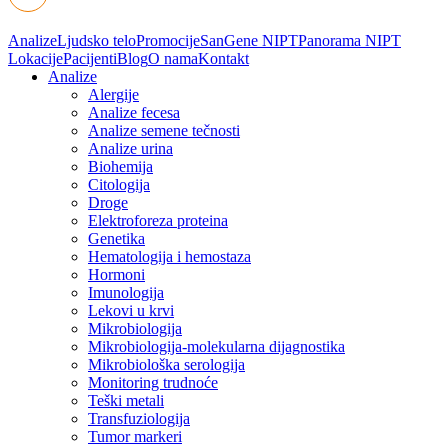
Analize
Ljudsko telo
Promocije
SanGene NIPT
Panorama NIPT
Lokacije
Pacijenti
Blog
O nama
Kontakt
Analize
Alergije
Analize fecesa
Analize semene tečnosti
Analize urina
Biohemija
Citologija
Droge
Elektroforeza proteina
Genetika
Hematologija i hemostaza
Hormoni
Imunologija
Lekovi u krvi
Mikrobiologija
Mikrobiologija-molekularna dijagnostika
Mikrobiološka serologija
Monitoring trudnoće
Teški metali
Transfuziologija
Tumor markeri