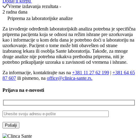
Dodaj u korpu
била:
1.275,00 RSD.
Vreme izdavanja rezultata -
1.500,00 RSD.
2 radna dana
Priprema za laboratorijske analize
Za izvođenje određenih laboratorijskih analiza potrebna je specifična
priprema pacijenta koja se odnosi na režim ishrane pre uzorkovanja
kao i informacije u kom delu dana je potrebno doći u laboratoriju na
uzorkovanje. Pacijent o tome može biti obavešten od strane
izabranog lekara ili osoblja Sante laboratorija. Takođe, za mnoge
druge analize nije potrebna nikakva prethodna priprema, niti je
potrebno prikupljanje uzoraka u zavisnosti od vremena i ishrane.
Za informacije, kontaktirajte nas na
+381 11 27 62 199
|
+381 64 65
87 607
ili pismeno, na
office@clinica-sante.rs.
Prijava na e-novosti