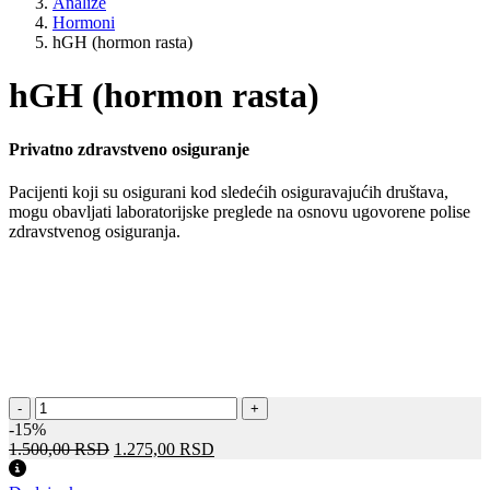
Analize
Hormoni
hGH (hormon rasta)
hGH (hormon rasta)
Privatno zdravstveno osiguranje
Pacijenti koji su osigurani kod sledećih osiguravajućih društava,
mogu obavljati laboratorijske preglede na osnovu ugovorene polise
zdravstvenog osiguranja.
hGH
-
+
(hormon
-15%
rasta)
Оригинална
Тренутна
1.500,00
RSD
1.275,00
RSD
количина
цена
цена
је
је: