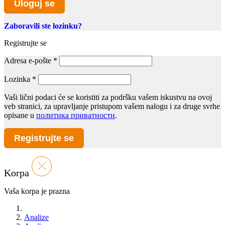
Uloguj se
Zaboravili ste lozinku?
Registrujte se
Adresa e-pošte
*
Lozinka
*
Vaši lični podaci će se koristiti za podršku vašem iskustvu na ovoj
veb stranici, za upravljanje pristupom vašem nalogu i za druge svrhe
opisane u
политика приватности
.
Registrujte se
Korpa
Vaša korpa je prazna
Analize