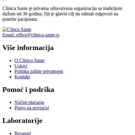
Clinica Sante je privatna zdravstvena organizacija sa tradicijom
dužom od 30 godina, čiji je glavni cilj da odmah odgovori na
potrebe pacijenata.
Email: office@clinica-sante.rs
Više informacija
O Clinica Sante
Uslovi
Politika zaštite privatnosti
Kontakt
Pomoć i podrška
Načini plaćanja
Pravo na povraćaj
Laboratorije
Beograd