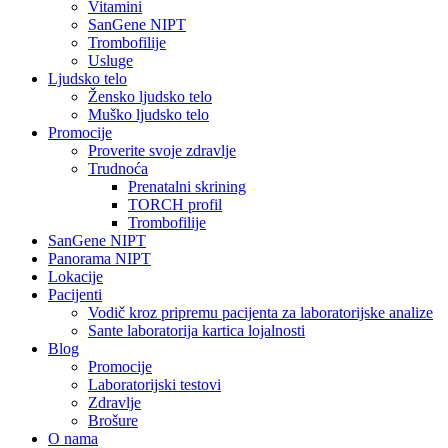
Vitamini
SanGene NIPT
Trombofilije
Usluge
Ljudsko telo
Žensko ljudsko telo
Muško ljudsko telo
Promocije
Proverite svoje zdravlje
Trudnoća
Prenatalni skrining
TORCH profil
Trombofilije
SanGene NIPT
Panorama NIPT
Lokacije
Pacijenti
Vodič kroz pripremu pacijenta za laboratorijske analize
Sante laboratorija kartica lojalnosti
Blog
Promocije
Laboratorijski testovi
Zdravlje
Brošure
O nama