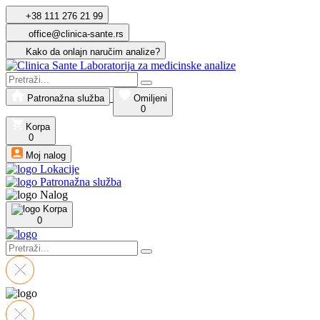
+38 111 276 21 99
office@clinica-sante.rs
Kako da onlajn naručim analize?
Patronažna služba
Omiljeni
0
Korpa
0
Moj nalog
Lokacije
Patronažna služba
Nalog
Korpa
0