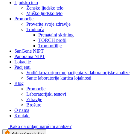
Ljudsko telo
Žensko ljudsko telo
Muško ljudsko telo
Promocije
Proverite svoje zdravlje
Trudnoća
Prenatalni skrining
TORCH profil
Trombofilije
SanGene NIPT
Panorama NIPT
Lokacije
Pacijenti
Vodič kroz pripremu pacijenta za laboratorijske analize
Sante laboratorija kartica lojalnosti
Blog
Promocije
Laboratorijski testovi
Zdravlje
Brošure
O nama
Kontakt
Kako da onlajn naručim analize?
Patronažna služba