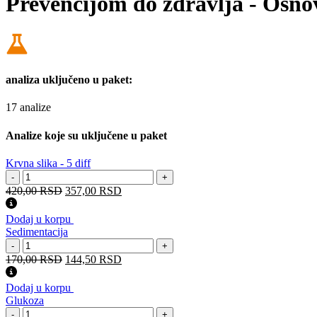
Prevencijom do zdravlja - Osno
analiza uključeno u paket:
17 analize
Analize koje su uključene u paket
Krvna slika - 5 diff
Krvna
-
+
slika
Оригинална
Тренутна
420,00
RSD
357,00
RSD
-
цена
цена
5
је
је:
Dodaj u korpu
diff
била:
357,00 RSD.
Sedimentacija
количина
420,00 RSD.
Sedimentacija
-
+
количина
Оригинална
Тренутна
170,00
RSD
144,50
RSD
цена
цена
је
је:
Dodaj u korpu
била:
144,50 RSD.
Glukoza
170,00 RSD.
Glukoza
-
+