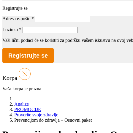
Registrujte se
Adresa e-pošte
*
Lozinka
*
Vaši lični podaci će se koristiti za podršku vašem iskustvu na ovoj v
Registrujte se
Korpa
Vaša korpa je prazna
Analize
PROMOCIJE
Proverite svoje zdravlje
Prevencijom do zdravlja – Osnovni paket