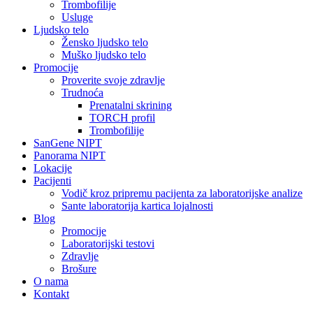
Trombofilije
Usluge
Ljudsko telo
Žensko ljudsko telo
Muško ljudsko telo
Promocije
Proverite svoje zdravlje
Trudnoća
Prenatalni skrining
TORCH profil
Trombofilije
SanGene NIPT
Panorama NIPT
Lokacije
Pacijenti
Vodič kroz pripremu pacijenta za laboratorijske analize
Sante laboratorija kartica lojalnosti
Blog
Promocije
Laboratorijski testovi
Zdravlje
Brošure
O nama
Kontakt