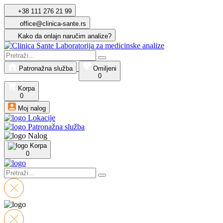
+38 111 276 21 99
office@clinica-sante.rs
Kako da onlajn naručim analize?
Patronažna služba
Omiljeni
0
Korpa
0
Moj nalog
Lokacije
Patronažna služba
Nalog
Korpa
0