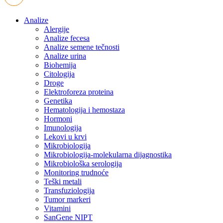
Analize
Alergije
Analize fecesa
Analize semene tečnosti
Analize urina
Biohemija
Citologija
Droge
Elektroforeza proteina
Genetika
Hematologija i hemostaza
Hormoni
Imunologija
Lekovi u krvi
Mikrobiologija
Mikrobiologija-molekularna dijagnostika
Mikrobiološka serologija
Monitoring trudnoće
Teški metali
Transfuziologija
Tumor markeri
Vitamini
SanGene NIPT