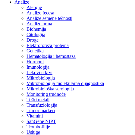
Analize
Alergije
Analize fecesa
Analize semene tečnosti
Analize urina
Biohemija
Citologija
Droge
Elektroforeza proteina
Genetika
Hematologija i hemostaza
Hormoni
Imunologija
Lekovi u krvi
Mikrobiologija
Mikrobiologija-molekularna dijagnostika
Mikrobiološka serologija
Monitoring trudnoće
Teški metali
Transfuziologija
Tumor markeri
Vitamini
SanGene NIPT
Trombofilije
Usluge