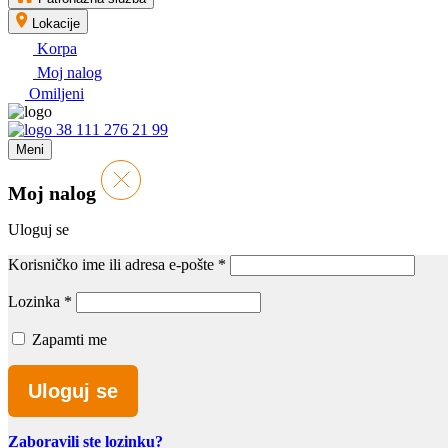
Lokacije
Korpa
Moj nalog
Omiljeni
38 111 276 21 99
Meni
Moj nalog
Uloguj se
Korisničko ime ili adresa e-pošte
*
Lozinka
*
Zapamti me
Uloguj se
Zaboravili ste lozinku?