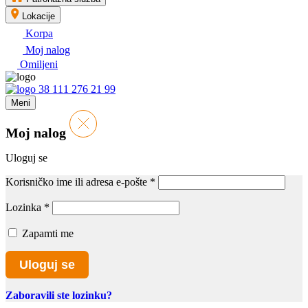
Lokacije
Korpa
Moj nalog
Omiljeni
38 111 276 21 99
Meni
Moj nalog
Uloguj se
Korisničko ime ili adresa e-pošte
*
Lozinka
*
Zapamti me
Uloguj se
Zaboravili ste lozinku?