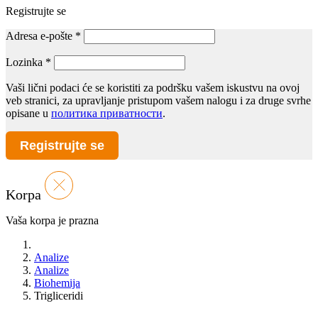
Registrujte se
Adresa e-pošte
*
Lozinka
*
Vaši lični podaci će se koristiti za podršku vašem iskustvu na ovoj
veb stranici, za upravljanje pristupom vašem nalogu i za druge svrhe
opisane u
политика приватности
.
Registrujte se
Korpa
Vaša korpa je prazna
Analize
Analize
Biohemija
Trigliceridi