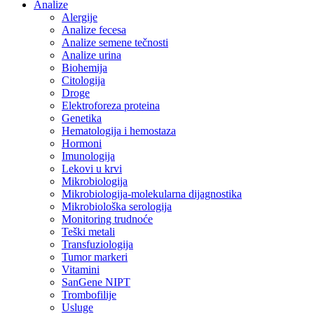
Analize
Alergije
Analize fecesa
Analize semene tečnosti
Analize urina
Biohemija
Citologija
Droge
Elektroforeza proteina
Genetika
Hematologija i hemostaza
Hormoni
Imunologija
Lekovi u krvi
Mikrobiologija
Mikrobiologija-molekularna dijagnostika
Mikrobiološka serologija
Monitoring trudnoće
Teški metali
Transfuziologija
Tumor markeri
Vitamini
SanGene NIPT
Trombofilije
Usluge