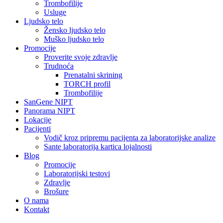
Trombofilije
Usluge
Ljudsko telo
Žensko ljudsko telo
Muško ljudsko telo
Promocije
Proverite svoje zdravlje
Trudnoća
Prenatalni skrining
TORCH profil
Trombofilije
SanGene NIPT
Panorama NIPT
Lokacije
Pacijenti
Vodič kroz pripremu pacijenta za laboratorijske analize
Sante laboratorija kartica lojalnosti
Blog
Promocije
Laboratorijski testovi
Zdravlje
Brošure
O nama
Kontakt