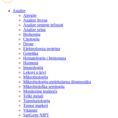
Analize
Alergije
Analize fecesa
Analize semene tečnosti
Analize urina
Biohemija
Citologija
Droge
Elektroforeza proteina
Genetika
Hematologija i hemostaza
Hormoni
Imunologija
Lekovi u krvi
Mikrobiologija
Mikrobiologija-molekularna dijagnostika
Mikrobiološka serologija
Monitoring trudnoće
Teški metali
Transfuziologija
Tumor markeri
Vitamini
SanGene NIPT