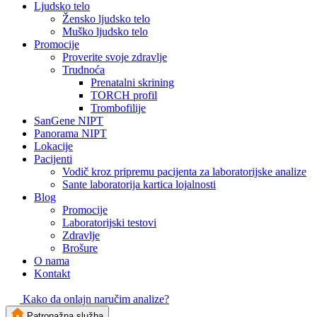
Ljudsko telo
Žensko ljudsko telo
Muško ljudsko telo
Promocije
Proverite svoje zdravlje
Trudnoća
Prenatalni skrining
TORCH profil
Trombofilije
SanGene NIPT
Panorama NIPT
Lokacije
Pacijenti
Vodič kroz pripremu pacijenta za laboratorijske analize
Sante laboratorija kartica lojalnosti
Blog
Promocije
Laboratorijski testovi
Zdravlje
Brošure
O nama
Kontakt
Kako da onlajn naručim analize?
Patronažna služba