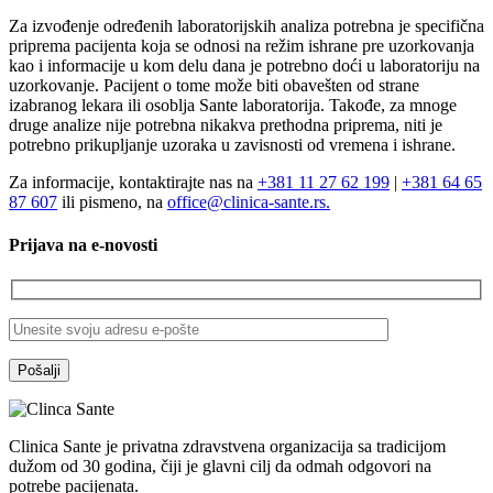
Za izvođenje određenih laboratorijskih analiza potrebna je specifična
priprema pacijenta koja se odnosi na režim ishrane pre uzorkovanja
kao i informacije u kom delu dana je potrebno doći u laboratoriju na
uzorkovanje. Pacijent o tome može biti obavešten od strane
izabranog lekara ili osoblja Sante laboratorija. Takođe, za mnoge
druge analize nije potrebna nikakva prethodna priprema, niti je
potrebno prikupljanje uzoraka u zavisnosti od vremena i ishrane.
Za informacije, kontaktirajte nas na
+381 11 27 62 199
|
+381 64 65
87 607
ili pismeno, na
office@clinica-sante.rs.
Prijava na e-novosti
Clinica Sante je privatna zdravstvena organizacija sa tradicijom
dužom od 30 godina, čiji je glavni cilj da odmah odgovori na
potrebe pacijenata.