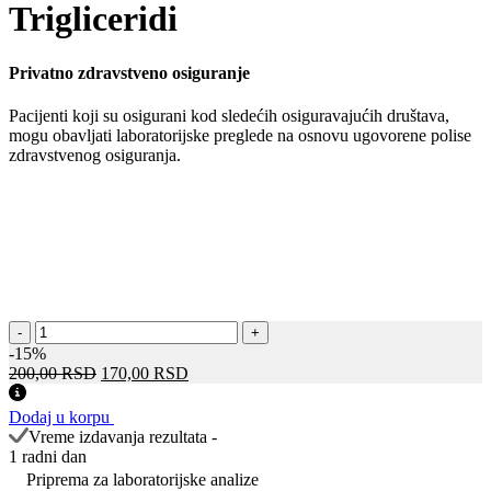
Trigliceridi
Privatno zdravstveno osiguranje
Pacijenti koji su osigurani kod sledećih osiguravajućih društava,
mogu obavljati laboratorijske preglede na osnovu ugovorene polise
zdravstvenog osiguranja.
Trigliceridi
-
+
количина
-15%
Оригинална
Тренутна
200,00
RSD
170,00
RSD
цена
цена
је
је:
Dodaj u korpu
била:
170,00 RSD.
Vreme izdavanja rezultata -
200,00 RSD.
1 radni dan
Priprema za laboratorijske analize