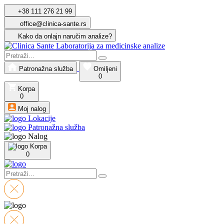
+38 111 276 21 99
office@clinica-sante.rs
Kako da onlajn naručim analize?
Patronažna služba
Omiljeni
0
Korpa
0
Moj nalog
Lokacije
Patronažna služba
Nalog
Korpa
0