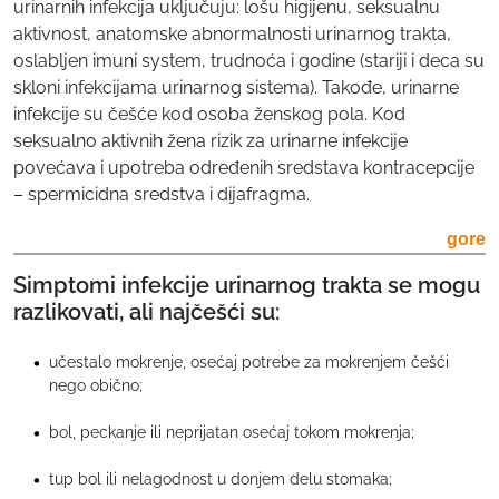
urinarnih infekcija uključuju: lošu higijenu, seksualnu
aktivnost, anatomske abnormalnosti urinarnog trakta,
oslabljen imuni system, trudnoća i godine (stariji i deca su
skloni infekcijama urinarnog sistema). Takođe, urinarne
infekcije su češće kod osoba ženskog pola. Kod
seksualno aktivnih žena rizik za urinarne infekcije
povećava i upotreba određenih sredstava kontracepcije
– spermicidna sredstva i dijafragma.
gore
Simptomi infekcije urinarnog trakta se mogu
razlikovati, ali najčešći su:
učestalo mokrenje, osećaj potrebe za mokrenjem češći
nego obično;
bol, peckanje ili neprijatan osećaj tokom mokrenja;
tup bol ili nelagodnost u donjem delu stomaka;