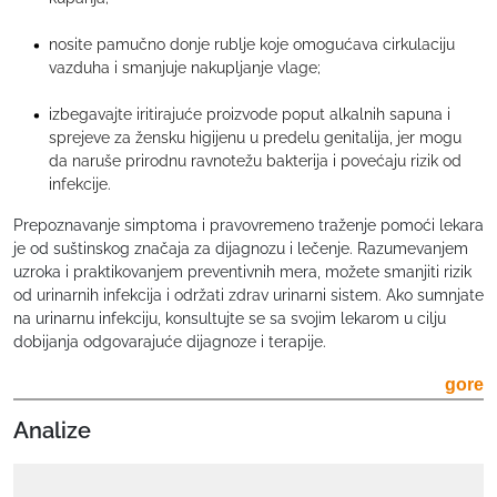
nosite pamučno donje rublje koje omogućava cirkulaciju
vazduha i smanjuje nakupljanje vlage;
izbegavajte iritirajuće proizvode poput alkalnih sapuna i
sprejeve za žensku higijenu u predelu genitalija, jer mogu
da naruše prirodnu ravnotežu bakterija i povećaju rizik od
infekcije.
Prepoznavanje simptoma i pravovremeno traženje pomoći lekara
je od suštinskog značaja za dijagnozu i lečenje. Razumevanjem
uzroka i praktikovanjem preventivnih mera, možete smanjiti rizik
od urinarnih infekcija i održati zdrav urinarni sistem. Ako sumnjate
na urinarnu infekciju, konsultujte se sa svojim lekarom u cilju
dobijanja odgovarajuće dijagnoze i terapije.
gore
Analize