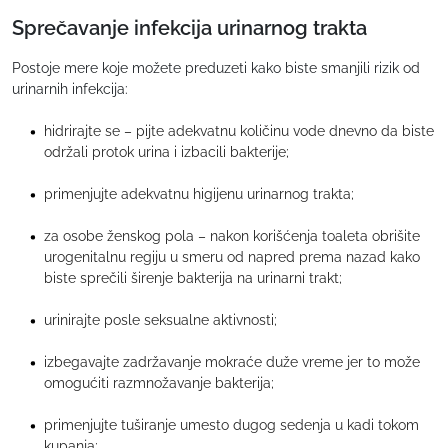
Sprečavanje infekcija urinarnog trakta
Postoje mere koje možete preduzeti kako biste smanjili rizik od
urinarnih infekcija:
hidrirajte se – pijte adekvatnu količinu vode dnevno da biste
održali protok urina i izbacili bakterije;
primenjujte adekvatnu higijenu urinarnog trakta;
za osobe ženskog pola – nakon korišćenja toaleta obrišite
urogenitalnu regiju u smeru od napred prema nazad kako
biste sprečili širenje bakterija na urinarni trakt;
urinirajte posle seksualne aktivnosti;
izbegavajte zadržavanje mokraće duže vreme jer to može
omogućiti razmnožavanje bakterija;
primenjujte tuširanje umesto dugog sedenja u kadi tokom
kupanja;