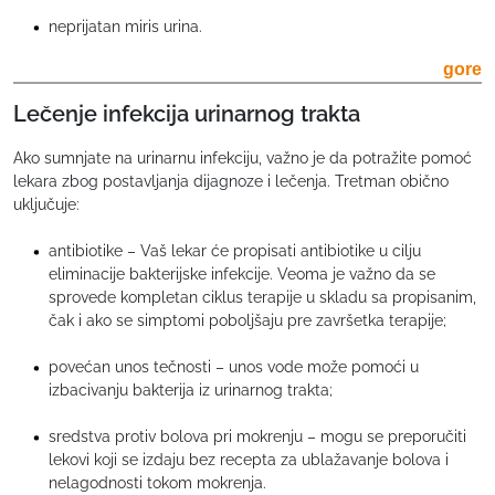
neprijatan miris urina.
gore
Lečenje infekcija urinarnog trakta
Ako sumnjate na urinarnu infekciju, važno je da potražite pomoć
lekara zbog postavljanja dijagnoze i lečenja. Tretman obično
uključuje:
antibiotike – Vaš lekar će propisati antibiotike u cilju
eliminacije bakterijske infekcije. Veoma je važno da se
sprovede kompletan ciklus terapije u skladu sa propisanim,
čak i ako se simptomi poboljšaju pre završetka terapije;
povećan unos tečnosti – unos vode može pomoći u
izbacivanju bakterija iz urinarnog trakta;
sredstva protiv bolova pri mokrenju – mogu se preporučiti
lekovi koji se izdaju bez recepta za ublažavanje bolova i
nelagodnosti tokom mokrenja.