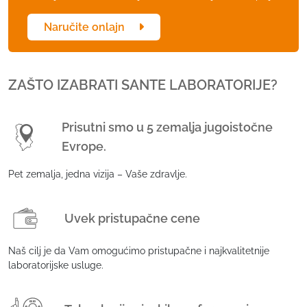
i
к
Naručite onlajn
о
л
и
ZAŠTO IZABRATI SANTE LABORATORIJE?
ч
и
н
Prisutni smo u 5 zemalja jugoistočne
а
Evrope.
Pet zemalja, jedna vizija – Vaše zdravlje.
Uvek pristupačne cene
Naš cilj je da Vam omogućimo pristupačne i najkvalitetnije
laboratorijske usluge.